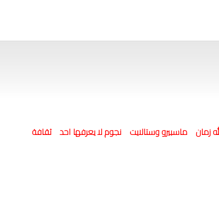
له زمان
ماسبيرو وستالايت
نجوم لا يعرفها احد
ثقافة