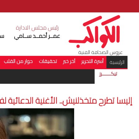
رئيس مجلس الادارة
ر
عمــر أحمــد ســامي
سم
عروس الصحافة الفنية
أسرة التحرير
آخر خبر
تحقيقات
حوار من القلب
(current)
الرئيسية
تيكـــــــرز
إليسا تطرح متخذلنيش.. الأغنية الدعائية لفيل