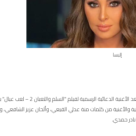
إليسا
طرحت الفنانة إليسا أحدث أعمالها الغنائية "متخذلنيش" التي تُعد الأغنية الدعا
 والأغنية من كلمات منة عدلي القيعي، وألحان عزيز الشافعي، وت
ادر حمدي.