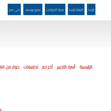
إليسا
الفنانة إليسا
مجلة الكواكب
عمرو يوسف
مي عمر
(current)
الرئيسية
أسرة التحرير
آخر خبر
تحقيقات
حوار من الق
©