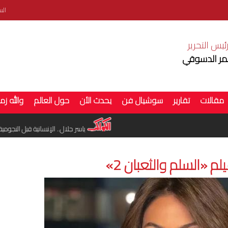
السبت 8 
ئيس التحرير
ر الدسوقي
مقالات
تقارير
سوشيال فن
يحدث الأن
حول العالم
والله زم
انطلاق تصوير «فرصة سعيدة».. وعودة أحمد مكي إلى السينما
ياسر جلال.. الإنسانية قبل النجومية
م «السلم والثعبان 2»