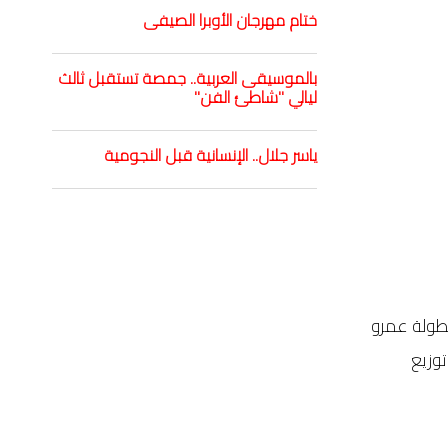
ختام مهرجان الأوبرا الصيفى
بالموسيقى العربية.. جمصة تستقبل ثالث
ليالي "شاطئ الفن"
ياسر جلال.. الإنسانية قبل النجومية
ئية الرسمية لفيلم "السلم والثعبان 2 – لعب عيال" بطولة عمرو
وزيع