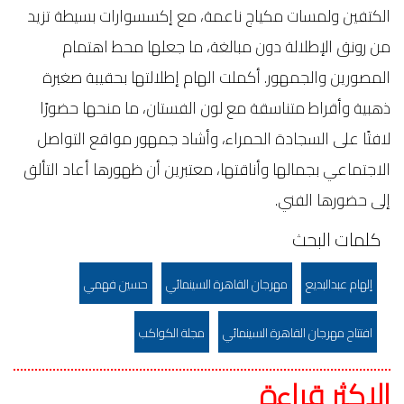
الكتفين ولمسات مكياج ناعمة، مع إكسسوارات بسيطة تزيد
من رونق الإطلالة دون مبالغة، ما جعلها محط اهتمام
المصورين والجمهور. أكملت الهام إطلالتها بحقيبة صغيرة
ذهبية وأقراط متناسقة مع لون الفستان، ما منحها حضورًا
لافتًا على السجادة الحمراء، وأشاد جمهور مواقع التواصل
الاجتماعي بجمالها وأناقتها، معتبرين أن ظهورها أعاد التألق
إلى حضورها الفني.
كلمات البحث
إلهام عبدالبديع
مهرجان القاهرة السينمائي
حسين فهمي
افتتاح مهرجان القاهرة السينمائي
مجلة الكواكب
الاكثر قراءة