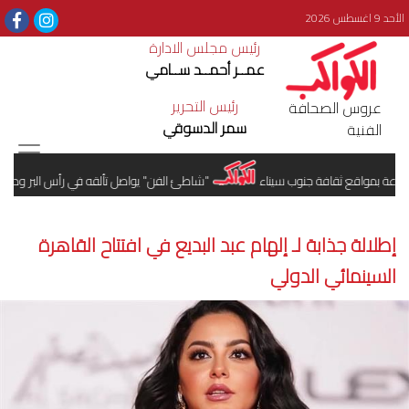
الأحد 9 اغسطس 2026
رئيس مجلس الادارة
عمــر أحمــد ســامي
رئيس التحرير
عروس الصحافة
سمر الدسوقي
الفنية
عة بمواقع ثقافة جنوب سيناء
"شاطئ الفن" يواصل تألقه في رأس البر ودمياط 
إطلالة جذابة لـ إلهام عبد البديع في افتتاح القاهرة
السينمائي الدولي