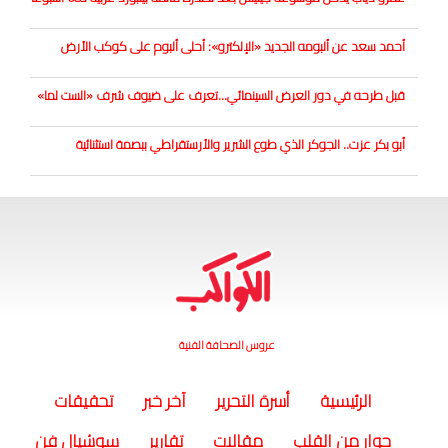
أحمد سعد عن ألبومه الجديد «الإلكترو»: أحلى ألبوم على كوكب الأرض
قبل طرحه في دور العرض السينمائي...تعرف على ضيوف شرف «الست لما»
أبو بكر عزت.. الجوكر الذي طوع الشرير والأرستقراطي ببصمة استثنائية
عروس الصحافة الفنية
(current)
الرئيسية
أسرة التحرير
آخر خبر
تحقيقات
حوار من القلب
مقالات
تقارير
سوشيال فن