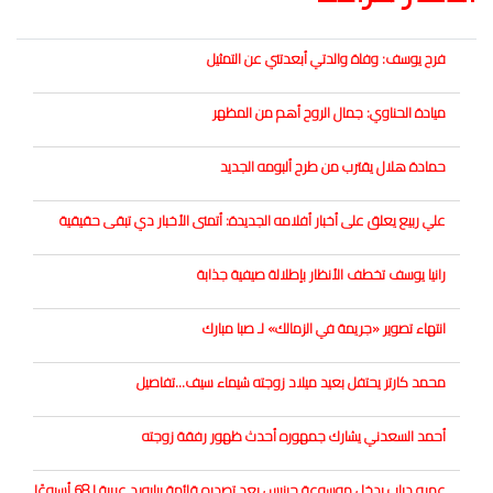
فرح يوسف: وفاة والدتي أبعدتني عن التمثيل
ميادة الحناوي: جمال الروح أهم من المظهر
حمادة هلال يقترب من طرح ألبومه الجديد
علي ربيع يعلق على أخبار أفلامه الجديدة: أتمنى الأخبار دي تبقى حقيقية
رانيا يوسف تخطف الأنظار بإطلالة صيفية جذابة
انتهاء تصوير «جريمة في الزمالك» لـ صبا مبارك
محمد كارتر يحتفل بعيد ميلاد زوجته شيماء سيف...تفاصيل
أحمد السعدني يشارك جمهوره أحدث ظهور رفقة زوجته
عمرو دياب يدخل موسوعة جينيس بعد تصدره قائمة بيلبورد عربية لـ68 أسبوعًا