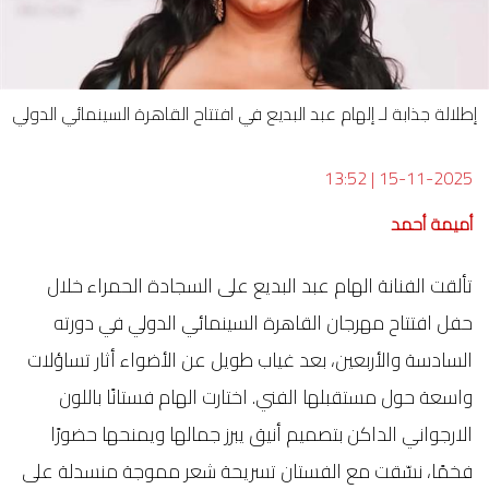
إطلالة جذابة لـ إلهام عبد البديع في افتتاح القاهرة السينمائي الدولي
13:52
|
15-11-2025
أميمة أحمد
تألقت الفنانة الهام عبد البديع على السجادة الحمراء خلال
حفل افتتاح مهرجان القاهرة السينمائي الدولي في دورته
السادسة والأربعين، بعد غياب طويل عن الأضواء أثار تساؤلات
واسعة حول مستقبلها الفني. اختارت الهام فستانًا باللون
الارجواني الداكن بتصميم أنيق يبرز جمالها ويمنحها حضورًا
فخمًا، نسّقت مع الفستان تسريحة شعر مموجة منسدلة على