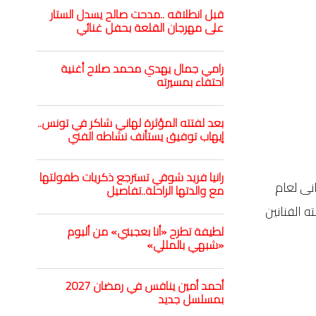
قبل انطلاقه ..مدحت صالح يسدل الستار
على مهرجان القلعة بحفل غنائي
رامي جمال يهدي محمد صلاح أغنية
احتفاء بمسيرته
بعد لفتته المؤثرة لهاني شاكر في تونس..
إيهاب توفيق يستأنف نشاطه الفني
رانيا فريد شوقي تسترجع ذكريات طفولتها
نى لعام
مع والدتها الراحلة..تفاصيل
 بطولته الفنانين
لطيفة تطرح «أنا بعجبني» من ألبوم
«شبهي بالمللي»
أحمد أمين ينافس في رمضان 2027
بمسلسل جديد