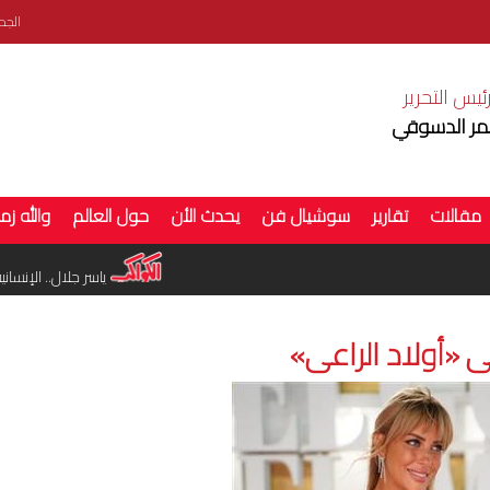
الجمعة 7 ا
ئيس التحرير
ر الدسوقي
مقالات
تقارير
سوشيال فن
يحدث الأن
حول العالم
والله زم
انطلاق تصوير «فرصة سعيدة».. وعودة أحمد مكي إلى السينما
ياسر جلال.. الإنسانية قبل
 «أولاد الراعى»