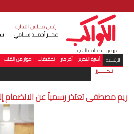
رئيس مجلس الادارة
ر
عمــر أحمــد ســامي
سم
عروس الصحافة الفنية
أسرة التحرير
آخر خبر
تحقيقات
حوار من القلب
(current)
الرئيسية
تيكـــــــرز
ريم مصطفى تعتذر رسمياً عن الانضمام إلى