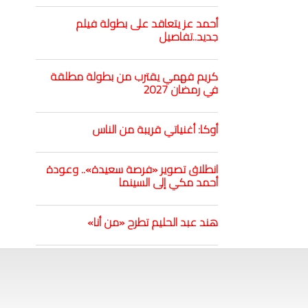
أحمد عز يتعاقد على بطولة فيلم
جديد..تفاصيل
كريم فهمي يقترب من بطولة مطلقة
في رمضان 2027
أوكا: أغنياتي قريبة من الناس
انطلاق تصوير «فرصة سعيدة».. وعودة
أحمد مكي إلى السينما
هند عبد الحليم تطرح «من أنا»