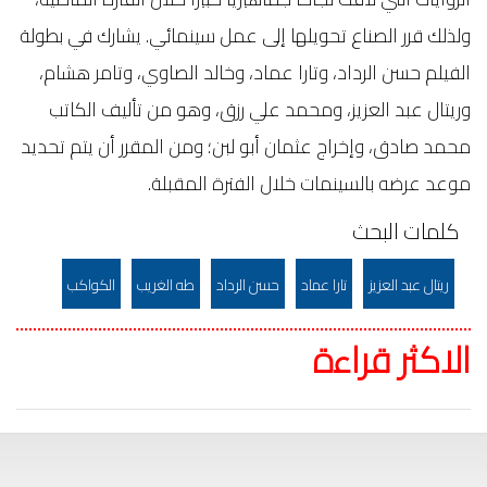
ولذلك قرر الصناع تحويلها إلى عمل سينمائي. يشارك في بطولة
الفيلم حسن الرداد، وتارا عماد، وخالد الصاوي، وتامر هشام،
وريتال عبد العزيز، ومحمد علي رزق، وهو من تأليف الكاتب
محمد صادق، وإخراج عثمان أبو لبن؛ ومن المقرر أن يتم تحديد
موعد عرضه بالسينمات خلال الفترة المقبلة.
كلمات البحث
ريتال عبد العزيز
تارا عماد
حسن الرداد
طه الغريب
الكواكب
الاكثر قراءة