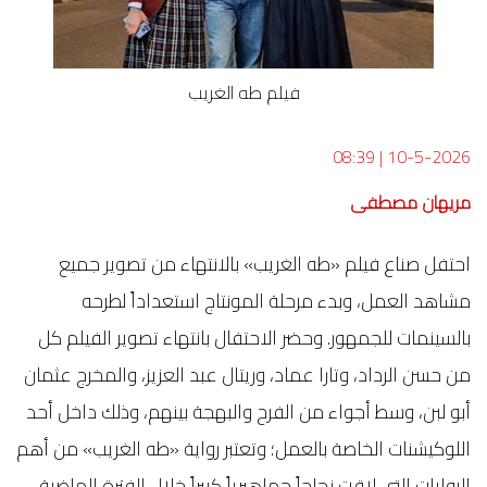
فيلم طه الغريب
08:39
|
10-5-2026
مريهان مصطفى
احتفل صناع فيلم «طه الغريب» بالانتهاء من تصوير جميع
مشاهد العمل، وبدء مرحلة المونتاج استعداداً لطرحه
بالسينمات للجمهور. وحضر الاحتفال بانتهاء تصوير الفيلم كل
من حسن الرداد، وتارا عماد، وريتال عبد العزيز، والمخرج عثمان
أبو لبن، وسط أجواء من الفرح والبهجة بينهم، وذلك داخل أحد
اللوكيشنات الخاصة بالعمل؛ وتعتبر رواية «طه الغريب» من أهم
الروايات التي لاقت نجاحاً جماهيرياً كبيراً خلال الفترة الماضية،