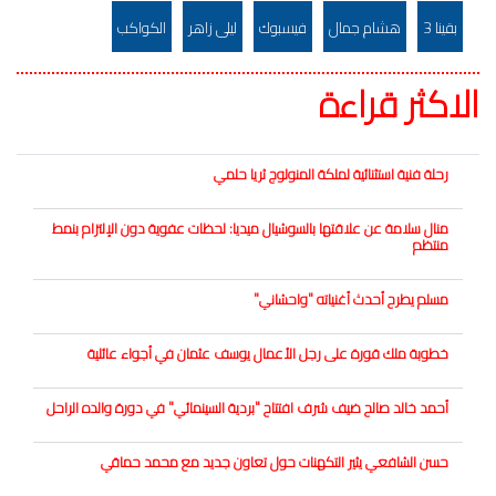
بقينا 3
هشام جمال
فيسبوك
ليلى زاهر
الكواكب
الاكثر قراءة
رحلة فنية استثنائية لملكة المنولوج ثريا حلمي
منال سلامة عن علاقتها بالسوشيال ميديا: لحظات عفوية دون الإلتزام بنمط
منتظم
مسلم يطرح أحدث أغنياته "واحشاني"
خطوبة ملك قورة على رجل الأعمال يوسف عثمان في أجواء عائلية
أحمد خالد صالح ضيف شرف افتتاح "بردية السينمائي" في دورة والده الراحل
حسن الشافعي يثير التكهنات حول تعاون جديد مع محمد حماقي