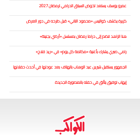
عمرو يوسف يستعد لخوض السباق الدرامي لرمضان 2027
كزبرة يكشف كواليس «محمود التاني» قبل طرحه في دور العرض
هنا الزاهد تنضم إلى دراما رمضان بمسلسل «أرضي بجنينة»
رامي صبري يشارك بأغنية «مكالمة كل يوم» في «ريد فلاج»
الجمهور يستقبل شيرين عبد الوهاب بالهتاف بعد عودتها في أحدث حفلاتها
إيهاب توفيق يتألق في حفله بالمنصورة الجديدة