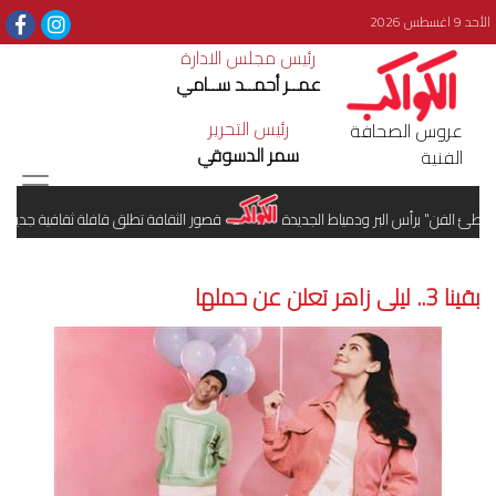
الأحد 9 اغسطس 2026
رئيس مجلس الادارة
عمــر أحمــد ســامي
رئيس التحرير
عروس الصحافة
سمر الدسوقي
الفنية
 الفن" برأس البر ودمياط الجديدة
قصور الثقافة تطلق قافلة ثقافية جديدة بح
بقينا 3.. ليلى زاهر تعلن عن حملها