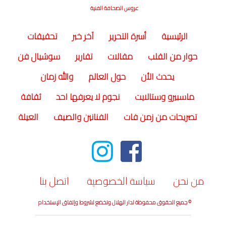
عروس الصحافة الفنية
(current)
الرئيسية
أسرة التحرير
آخر خبر
تحقيقات
حوار من القلب
مقالات
تقارير
سوشيال فن
يحدث الأن
حول العالم
والله زمان
ماسبيرو وستالايت
نجوم لا يعرفها احد
ثقافة
تصريحات من زمن فات
الفنانين والصيف
العيلة
من نحن
سياسة الخصوصية
اتصل بنا
© جميع الحقوق محفوظة لدار الهلال وتخضع لشروط وإتفاق الإستخدام