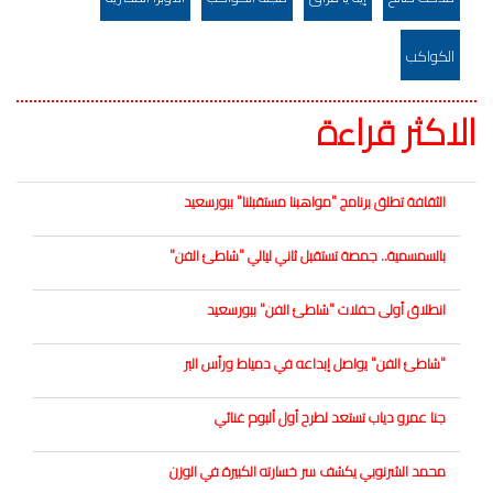
الكواكب
الاكثر قراءة
الثقافة تطلق برنامج "مواهبنا مستقبلنا" ببورسعيد
بالسمسمية.. جمصة تستقبل ثاني ليالي "شاطئ الفن"
انطلاق أولى حفلات "شاطئ الفن" ببورسعيد
"شاطئ الفن" يواصل إبداعه في دمياط ورأس البر
جنا عمرو دياب تستعد لطرح أول ألبوم غنائي
محمد الشرنوبي يكشف سر خسارته الكبيرة في الوزن