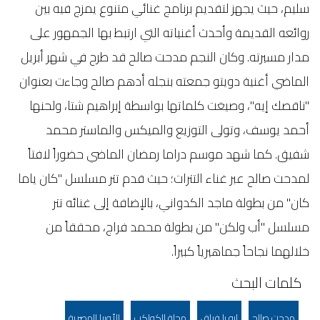
سليم، حيث يجهز لتقديم برنامج غنائي متنوع يمزج فيه بين
روائعه القديمة وأحدث أغنياته التي ارتبط بها الجمهور على
مدار مسيرته. وكان النجم مدحت صالح قد طرح في شهر أبريل
الماضي أغنية دويتو جمعته بنجله أدهم صالح وجاءت بعنوان
"ناقصك إيه"، وصيغت كلماتها بواسطة إبراهيم شتا، ولحنها
أحمد يوسف، وتولى التوزيع والميكس والماستر محمد
شفيق. كما شهد موسم دراما رمضان الماضي حضوراً لافتاً
لمدحت صالح عبر غناء التترات؛ حيث قدم تتر مسلسل "كان ياما
كان" من بطولة ماجد الكدواني، بالإضافة إلى غنائه تتر
مسلسل "أب ولكن" من بطولة محمد فراج، محققاً من
خلالهما نجاحاً جماهيرياً كبيراً.
كلمات البحث
مدحت صالح
إيه يا فراق
مجلة الكواكب
الأوبرا المصرية