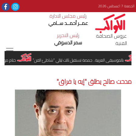
الجمعة 7 اغسطس 2026
رئيس مجلس الادارة
عمــر أحمــد ســامي
رئيس التحرير
عروس الصحافة
سمر الدسوقي
الفنية
بالموسيقى العربية.. جمصة تستقبل ثالث ليالي "شاطئ الفن"
ختام مهرجان ا
مدحت صالح يطلق "إيه يا فراق"