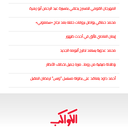
المهرجان القومي للمسرح يحتفي بمسيرة عبد الرحمن أبو زهرة
محمد حماقي يواصل بروفات حفله بعد نجاح «سمعوني»
إيمان العاصي تتألق في أحدث ظهور
محمد عدوية يستعد لطرح ألبومه الجديد
بإطلالة صيفية من روما.. ميرنا جميل تخطف الأنظار
أحمد داود يتعاقد على بطولة مسلسل "ونس" لرمضان المقبل