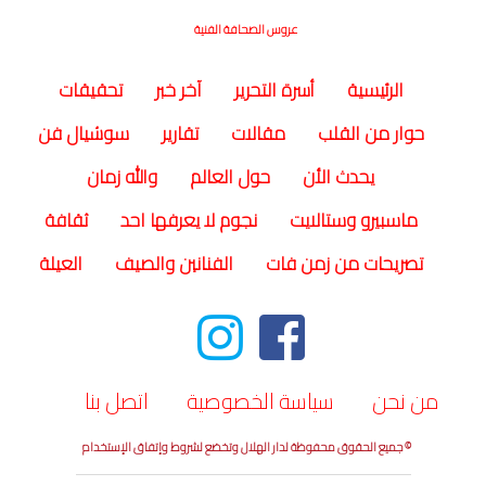
عروس الصحافة الفنية
(current)
الرئيسية
أسرة التحرير
آخر خبر
تحقيقات
حوار من القلب
مقالات
تقارير
سوشيال فن
يحدث الأن
حول العالم
والله زمان
ماسبيرو وستالايت
نجوم لا يعرفها احد
ثقافة
تصريحات من زمن فات
الفنانين والصيف
العيلة
من نحن
سياسة الخصوصية
اتصل بنا
© جميع الحقوق محفوظة لدار الهلال وتخضع لشروط وإتفاق الإستخدام