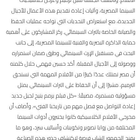
السينما المصرية، وآليات إعادة تقديم هذه الأعمال للأجيال
الجديدة، مع استعراض التحديات التي تواجه عمليات الحفظ
والصيانة الخاصة بالتراث السينمائي. ركز المشاركون على أهمية
حماية الذاكرة البصرية والفنية للسينما المصرية، إلى جانب
البحث في مستقبل الإرث السينمائي وطرق ضمان استمراره
ووصوله إلى الأجيال المقبلة. أكد حسين فهمي خلال كلمته
أن مصر تمتلك عددًا كبيرًا من الأفلام المهمة التي تستحق
الترميم، مشيرًا إلى أن الحفاظ على التراث السينمائي يمثل
مسؤولية مستمرة، مضيفًا: «كل فيلم يرمم يتيح لجيل جديد
إعادة التواصل مع فصل مهم من تاريخنا الفني». وأضاف أن
مخرجي الأفلام الكلاسيكية كانوا يختبرون أدوات السينما
المختلفة من زوايا تصوير وتكوينات وأساليب سرد، وهو ما
يمنح الجمهور الشاب فرصة لاكتشاف جذور هذه الصناعة