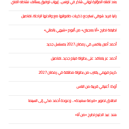
بعد لفتته المؤثرة لهاني شاكر في تونس.. إيهاب توفيق يستأنف نشاطه الفني
رانيا فريد شوقي تسترجع ذكريات طفولتها مع والدتها الراحلة..تفاصيل
لطيفة تطرح «أنا بعجبني» من ألبوم «شبهي بالمللي»
أحمد أمين ينافس في رمضان 2027 بمسلسل جديد
أحمد عز يتعاقد على بطولة فيلم جديد..تفاصيل
كريم فهمي يقترب من بطولة مطلقة في رمضان 2027
أوكا: أغنياتي قريبة من الناس
انطلاق تصوير «فرصة سعيدة».. وعودة أحمد مكي إلى السينما
هند عبد الحليم تطرح «من أنا»