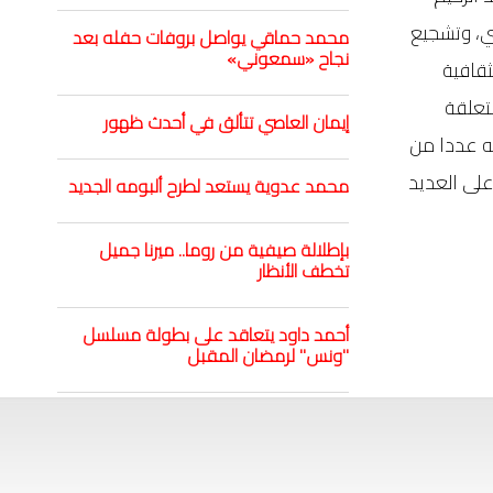
ني، وتشجيع
محمد حماقي يواصل بروفات حفله بعد
نجاح «سمعوني»
ثقافية
متعلقة
إيمان العاصي تتألق في أحدث ظهور
ته عددا من
على العديد
محمد عدوية يستعد لطرح ألبومه الجديد
بإطلالة صيفية من روما.. ميرنا جميل
تخطف الأنظار
أحمد داود يتعاقد على بطولة مسلسل
"ونس" لرمضان المقبل