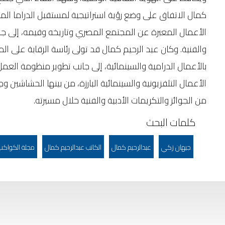
كمال الاتفاق على وضع رؤية استراتيجية لمستقبل الدراما الم
الأعمال المعبرة عن المجتمع المصري وتاريخه وقيمه، إلى جا
والفنية. وكان عبد الرحيم كمال قد تولى رئاسة الرقابة على ال
بالأعمال الدرامية والسينمائية، إلى جانب تطوير منظومة العمل
الأعمال التلفزيونية والسينمائية البارزة، من بينها الحشاشين
من الجوائز والتكريمات الأدبية والفنية خلال مسيرته.
كلمات البحث
جيهان زكي
عبدالرحيم كمال
الكاتب عبدالرحيم كمال
مجلة الكواكب