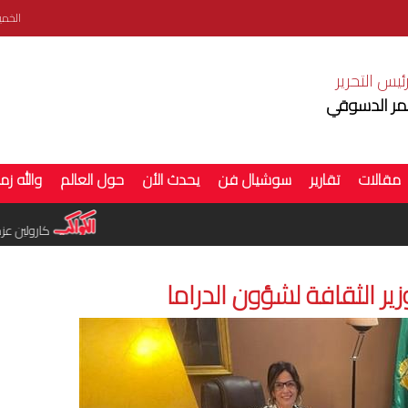
الخميس 6 اغ
ئيس التحرير
ر الدسوقي
مقالات
تقارير
سوشيال فن
يحدث الأن
حول العالم
والله زم
بإطلالة صيفية من روما.. ميرنا جميل تخطف الأنظار
كارولين عزمي ت
ير الثقافة لشؤون الدراما