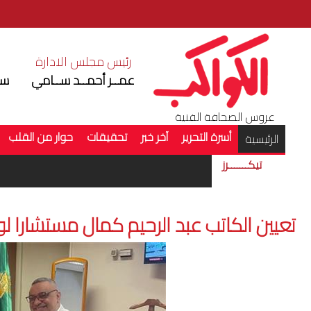
رئيس مجلس الادارة
ر
عمــر أحمــد ســامي
سم
عروس الصحافة الفنية
أسرة التحرير
آخر خبر
تحقيقات
حوار من القلب
(current)
الرئيسية
تيكـــــــرز
تعيين الكاتب عبد الرحيم كمال مستشارا لوز