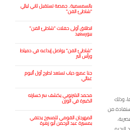
بالسمسمية.. جمصة تستقبل ثاني ليالي
"شاطئ الفن"
انطلاق أولى حفلات "شاطئ الفن"
ببورسعيد
"شاطئ الفن" يواصل إبداعه في دمياط
ورأس البر
جنا عمرو دياب تستعد لطرح أول ألبوم
غنائي
محمد الشرنوبي يكشف سر خسارته
ا، وذلك
الكبيرة في الوزن
لاستفادة من
المهرجان القومي للمسرح يحتفي
مصرية،
بمسيرة عبد الرحمن أبو زهرة
 الرحيم