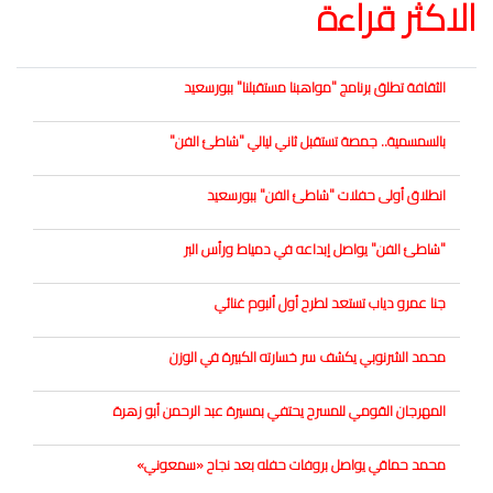
الاكثر قراءة
الثقافة تطلق برنامج "مواهبنا مستقبلنا" ببورسعيد
بالسمسمية.. جمصة تستقبل ثاني ليالي "شاطئ الفن"
انطلاق أولى حفلات "شاطئ الفن" ببورسعيد
"شاطئ الفن" يواصل إبداعه في دمياط ورأس البر
جنا عمرو دياب تستعد لطرح أول ألبوم غنائي
محمد الشرنوبي يكشف سر خسارته الكبيرة في الوزن
المهرجان القومي للمسرح يحتفي بمسيرة عبد الرحمن أبو زهرة
محمد حماقي يواصل بروفات حفله بعد نجاح «سمعوني»