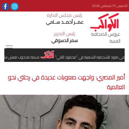
الخميس 6 اغسطس 2026
رئيس مجلس الادارة
عمــر أحمــد ســامي
رئيس التحرير
عروس الصحافة
سمر الدسوقي
الفنية
مي تعود للشخصية الشعبية في "محمود التاني"
نسمة محجوب تعيش نشاطًا فنيًا
أمير المصري: واجهت صعوبات عديدة في رحلتي نحو
العالمية