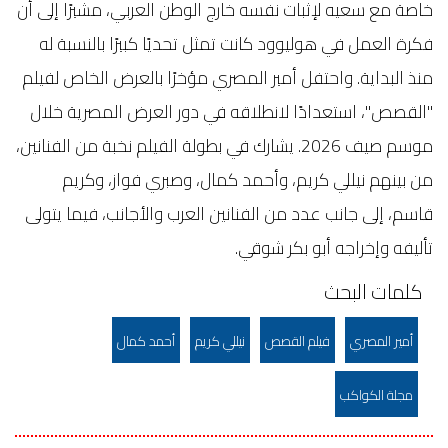
خاصة مع سعيه لإثبات نفسه خارج الوطن العربي، مشيرًا إلى أن
فكرة العمل في هوليوود كانت تمثل تحديًا كبيرًا بالنسبة له
منذ البداية. واحتفل أمير المصري مؤخرًا بالعرض الخاص لفيلم
"القصص"، استعدادًا لانطلاقه في دور العرض المصرية خلال
موسم صيف 2026. يشارك في بطولة الفيلم نخبة من الفنانين،
من بينهم نيللي كريم، وأحمد كمال، وصبري فواز، وكريم
قاسم، إلى جانب عدد من الفنانين العرب والأجانب، فيما يتولى
تأليفه وإخراجه أبو بكر شوقي.
كلمات البحث
أمير المصري
فيلم القصص
نيللي كريم
أحمد كمال
مجلة الكواكب