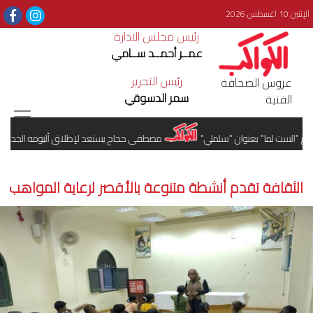
الإثنين 10 اغسطس 2026
رئيس مجلس الادارة
عمــر أحمــد ســامي
رئيس التحرير
عروس الصحافة
سمر الدسوقي
الفنية
 "الست لما" بعنوان "سلملي"
مصطفى حجاج يستعد لإطلاق ألبومه الجديد
الثقافة تقدم أنشطة متنوعة بالأقصر لرعاية المواهب