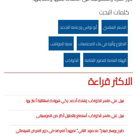
كلمات البحث
الشعر العباسي
أبو نواس وزعامة التجديد
التطوع وأثره في بناء المجتمعات
تنمية المواهب
الهيئة العامة لقصور الثقافة
الكواكب
الاكثر قراءة
نبيل علي ماهر للكواكب: إشادة أحمد زكي شهادة استثنائية أعتز بها
نبيل علي ماهر للكواكب: أستمتع بالتمثيل أكثر من الموسيقى
طرح بوستر فيلم" محمود التاني" تمهيداً لعرضه في دور العرض السينمائي