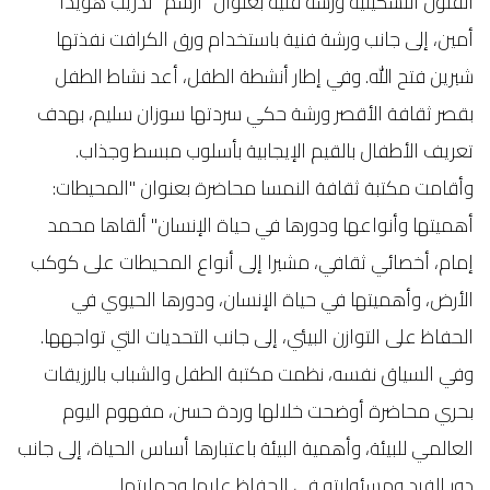
الفنون التشكيلية ورشة فنية بعنوان "ارسم" تدريب هويدا
أمين، إلى جانب ورشة فنية باستخدام ورق الكرافت نفذتها
شيرين فتح الله. وفي إطار أنشطة الطفل، أعد نشاط الطفل
بقصر ثقافة الأقصر ورشة حكي سردتها سوزان سليم، بهدف
تعريف الأطفال بالقيم الإيجابية بأسلوب مبسط وجذاب.
وأقامت مكتبة ثقافة النمسا محاضرة بعنوان "المحيطات:
أهميتها وأنواعها ودورها في حياة الإنسان" ألقاها محمد
إمام، أخصائي ثقافي، مشيرا إلى أنواع المحيطات على كوكب
الأرض، وأهميتها في حياة الإنسان، ودورها الحيوي في
الحفاظ على التوازن البيئي، إلى جانب التحديات التي تواجهها.
وفي السياق نفسه، نظمت مكتبة الطفل والشباب بالرزيقات
بحري محاضرة أوضحت خلالها وردة حسن، مفهوم اليوم
العالمي للبيئة، وأهمية البيئة باعتبارها أساس الحياة، إلى جانب
دور الفرد ومسئوليته في الحفاظ عليها وحمايتها.