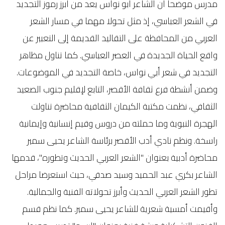
مدرس موضحا أن الشاعر أبو نواس يعد من أبرز رموز التجديد
في الشعر العباسي، إذ مثل تحولا مهما في مسار الشعر
العربي من المحافظة على التقاليد القديمة إلى التعبير عن
واقع الحياة الجديدة في العصر العباسي. كما تناول مظاهر
التجديد في شعر أبي نواس، خاصة التجديد في الموضوعات.
وضمن أنشطة فرع ثقافة الأقصر، التابع لإقليم جنوب الصعيد
الثقافي، نظمت مكتبة الكيمان الثقافية محاضرة تناولت
الهجرة النبوية وما حملته من دروس وقيم إنسانية وإيمانية
راسخة. ونظم نادي أدب الأقصر برئاسة الشاعر يحيى سمير
محاضرة أدبية بعنوان "الشعر العربي الحديث وتطوره"، قدمها
الشاعر بكري عبد الحميد وسيد صدقي، حيث استعرضا مراحل
تطور الشعر العربي الحديث وأبرز تحولاته الفنية والجمالية.
وأقيمت أمسية شعرية للشاعر يحيى سمير. كما نظم قسم