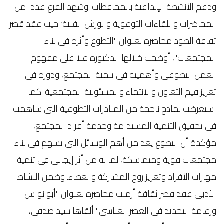
ودعم الأنشطة الإبداعية بالمحافظات. وشهد الفرع عددا من
المحاضرات واللقاءات التوعوية والورش الفنية؛ حيث عقد قصر
ثقافة الطود محاضرة بعنوان "التطوع وأثره في بناء
المجتمعات"، أوضحت خلالها الدكتورة علا علي مفهوم
العمل التطوعي وأهميته في تنمية المجتمع، ودوره في
تعزيز قيم التعاون والانتماء والمسئولية المجتمعية. كما
استعرضت نماذج ناجحة من المبادرات التطوعية التي ساهمت
في تحقيق التنمية المستدامة وخدمة أفراد المجتمع،
مؤكدة أن التطوع يعد من أهم الوسائل التي تسهم في بناء
مجتمعات قوية ومتماسكة، لما له من أثر إيجابي في تنمية
مهارات الأفراد وتعزيز روح المشاركة والعطاء. وضمن النشاط
الأدبي عقد قصر ثقافة أرمنت محاضرة بعنوان "أبو نواس
وزعامة التجديد في العصر العباسي" ألقاها سيد صدقي،