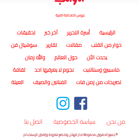
عروس الصحافة الفنية
(current)
الرئيسية
أسرة التحرير
آخر خبر
تحقيقات
حوار من القلب
مقالات
تقارير
سوشيال فن
يحدث الأن
حول العالم
والله زمان
ماسبيرو وستالايت
نجوم لا يعرفها احد
ثقافة
تصريحات من زمن فات
الفنانين والصيف
العيلة
من نحن
سياسة الخصوصية
اتصل بنا
© جميع الحقوق محفوظة لدار الهلال وتخضع لشروط وإتفاق الإستخدام