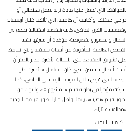
بالمواقف التي تجعل منها مادة ثرية لعمل سينمائي أو
درامي مختلف. وأضافت أن كاميليا، التي تألقت خلال أربعينيات
وخمسينيات القرن الماضي، كانت شخصية استثنائية تجمع بين
الجمال والحضور والخصوصية، مؤكدة أن سيرتها تشبه
القصص العالمية المأخوذة عن أحداث حقيقية والتي تحافظ
على تشويق المشاهد حتى اللحظات الأخيرة. جدير بالذكر أن
أحدث أعمال ياسمين صبري كان مسلسل «الأميرة.. ظل
حيطة» الذي عُرض خلال الموسم الرمضاني الماضي، كما
شاركت مؤخرًا في بطولة فيلم «المشروع X»، وانتهت من
تصوير فيلم «نصيب»، بينما تواصل حاليًا تصوير فيلمها الجديد
«مطلوب عائليًا».
كلمات البحث