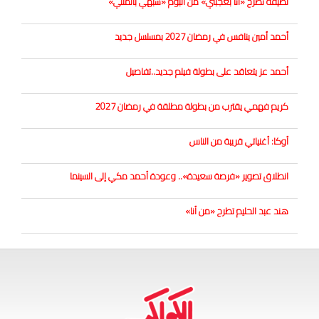
لطيفة تطرح «أنا بعجبني» من ألبوم «شبهي بالمللي»
أحمد أمين ينافس في رمضان 2027 بمسلسل جديد
أحمد عز يتعاقد على بطولة فيلم جديد..تفاصيل
كريم فهمي يقترب من بطولة مطلقة في رمضان 2027
أوكا: أغنياتي قريبة من الناس
انطلاق تصوير «فرصة سعيدة».. وعودة أحمد مكي إلى السينما
هند عبد الحليم تطرح «من أنا»