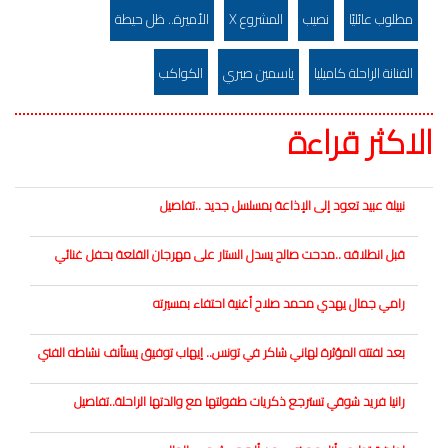
مطلوب عائليًا
نصيب
المشروع X
الأميرة.. ظل حيطة
الفنانة الراحلة كاميليا
ياسمين صبري
الكواكب
الاكثر قراءة
نبيلة عبيد تعود إلى الإذاعة بمسلسل جديد ..تفاصيل
قبل انطلاقه ..مدحت صالح يسدل الستار على مهرجان القلعة بحفل غنائي
رامي جمال يهدي محمد صلاح أغنية احتفاء بمسيرته
بعد لفتته المؤثرة لهاني شاكر في تونس.. إيهاب توفيق يستأنف نشاطه الفني
رانيا فريد شوقي تسترجع ذكريات طفولتها مع والدتها الراحلة..تفاصيل