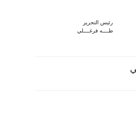
رئيس التحرير
طــــه فرغــــلي
ي