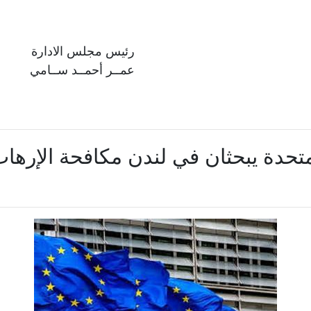
رئيس مجلس الادارة
عمــر أحمــد ســامي
لمتحدة يبحثان في لندن مكافحة الإرهاب