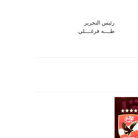
رئيس التحرير
طــــه فرغــــلي