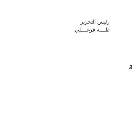
رئيس التحرير
طــــه فرغــــلي