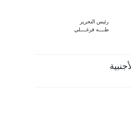
رئيس التحرير
طــــه فرغــــلي
جنبية