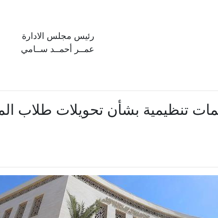
رئيس مجلس الادارة
عمــر أحمــد ســامي
يمات تنظيمية بشأن تحويلات طلاب المر