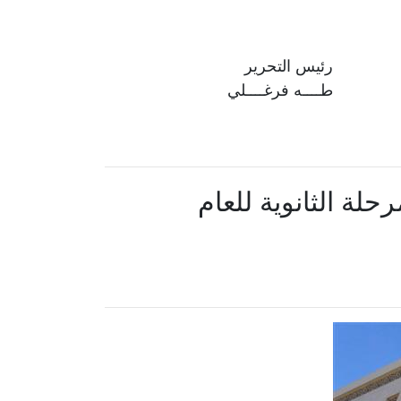
رئيس التحرير
طــــه فرغــــلي
حلة الثانوية للعام