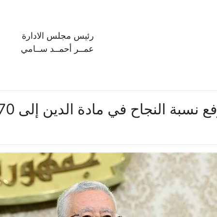
رئيس مجلس الادارة
عمــر أحمــد ســامي
لنجاح في مادة الدين إلى 70% بدلًا من 50%