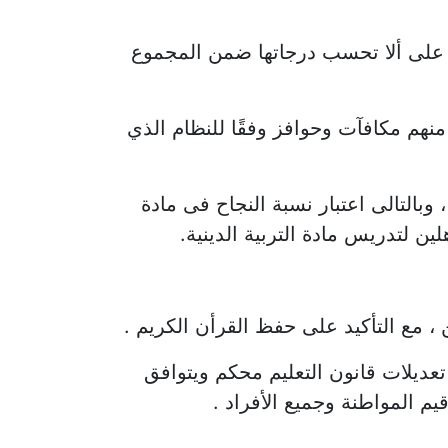
أقل من الدرجة المخصصة لها؛ على ألا تحسب درجاتها ضمن المجموع
 منهم مكافآت وحوافز وفقًا للنظام الذي
واهم التعليمى لايزيد عن 60% فى نسب النجاح ، وبالتالى اعتبار نسبة النجاح فى مادة
، مع التأكيد على حفظ القرأن الكريم .
محمود فوزي وزير الشئون النيابية والتواصل السياسى قائلا : نص المادة 6 فى تعديلات قانون التعليم محكم ويتوافق
 المواطنة وجميع الأفراد .