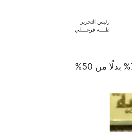
رئيس التحرير
طــــه فرغــــلي