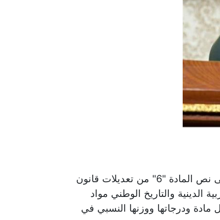
وافق مجلس النواب برئاسة المستشار الدكتور حنفي جبالي فى جلسته العامة المنعقدة الآن على نص المادة "6" من تعديلات قانون
ية الدينية والتاريخ الوطني مواد
ل مادة ودرجاتها ووزنها النسبي في