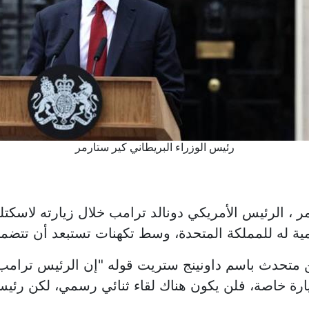
رئيس الوزراء البريطاني كير ستارمر
مر ، الرئيس الأمريكي دونالد ترامب خلال زيارته لاسك
مية له للمملكة المتحدة، وسط تكهنات تستبعد أن تتضمن
عن متحدث باسم داونينج ستريت قوله "إن الرئيس ترامب
يارة خاصة، فلن يكون هناك لقاء ثنائي رسمي، لكن رئي