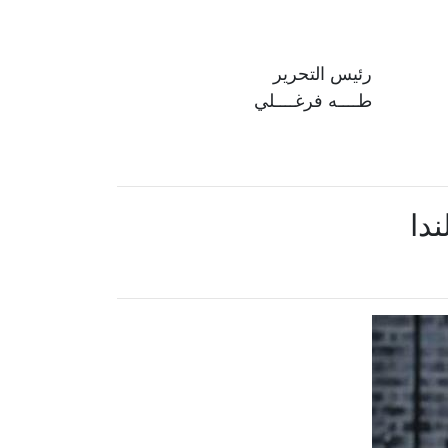
رئيس التحرير
طــــه فرغــــلي
ندا