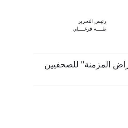
رئيس التحرير
طــــه فرغــــلي
مراض المزمنة" للصحفيين