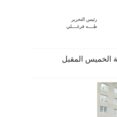
رئيس التحرير
طــــه فرغــــلي
نية الخميس المقبل