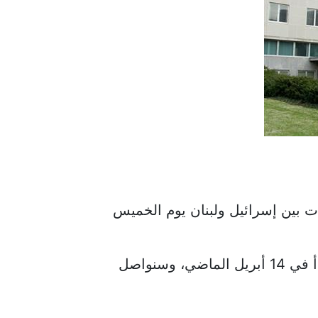
ثات بين إسرائيل ولبنان يوم الخميس
وقال متحدث باسم الوزارة- في بيان صحفي- "ترحب الولايات المتحدة بالتواصل المثمر الذي بدأ في 14 أبريل الماضي، وسنواصل