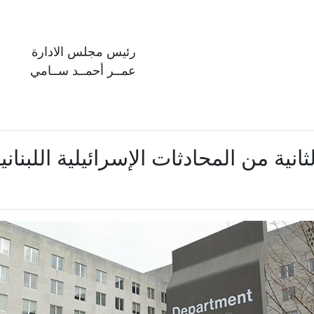
رئيس مجلس الادارة
عمــر أحمــد ســامي
لثانية من المحادثات الإسرائيلية اللبنا