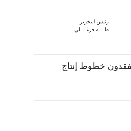
رئيس التحرير
طــــه فرغــــلي
يتفقدون خطوط إنتاج