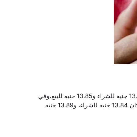
سجل سعر الريال السعودي أمام الجنيه اليوم الأربعاء 3 يونيو 2026 في البنك المركزي نحو 13.82 جنيه للشراء و13.85 جنيه للبيع،وفي
مصرف أبوظبي الإسلامي سجل 13.87 جنيه للشراء، و13.90 جنيه للبيع، وفي بنك التعمير والإسكان 13.84 جنيه للشراء، و13.89 جنيه