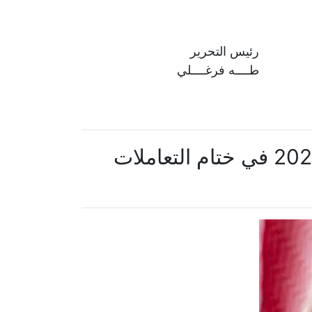
رئيس التحرير
طــــه فرغــــلي