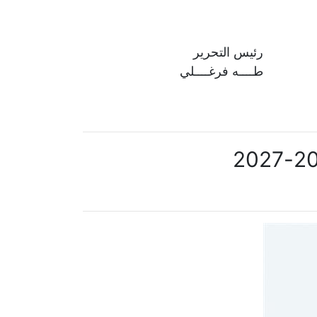
رئيس التحرير
طــــه فرغــــلي