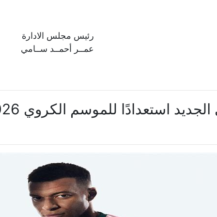
رئيس مجلس الادارة
عمــر أحمــد ســامي
د استعدادًا للموسم الكروي 2026-2027