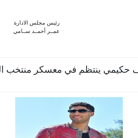
رئيس مجلس الادارة
عمــر أحمــد ســامي
رف حكيمي ينتظم في معسكر منتخب ا