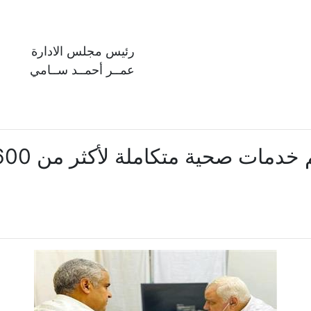
رئيس مجلس الادارة
عمــر أحمــد ســامي