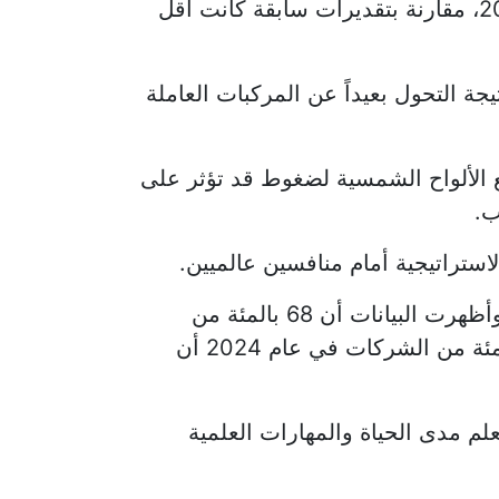
وتتوقع المفوضية ارتفاع معدل البطالة في الاتحاد الأوروبي إلى 6 بالمئة خلال عامي 2026 و2027، مقارنة بتقديرات سابقة كانت أقل
السيارات الأوروبي قد يشهد تهديد نحو 600 ألف وظيفة نتيجة التحول بعيداً عن المركبات العاملة
في حين يتعرض قطاع تصنيع الألواح الشمسية لضغوط قد تؤثر على
ستراتيجية أمام منافسين عالميين.
وفي الوقت نفسه، تواجه الشركات الأوروبية صعوبات متزايدة في العثور على العمالة المؤهلة. وأظهرت البيانات أن 68 بالمئة من
الشركات المتوسطة الحجم أبلغت عن نقص في المهارات خلال عام 2023، بينما اعتبرت 77 بالمئة من الشركات في عام 2024 أن
علم مدى الحياة والمهارات العلمية