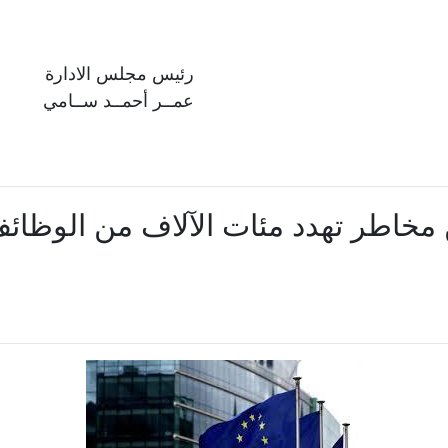
رئيس مجلس الادارة
عمــر أحمــد ســامي
ن مخاطر تهدد مئات الآلاف من الوظا