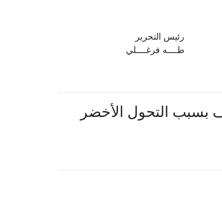
رئيس التحرير
طــــه فرغــــلي
ئف بسبب التحول الأخضر