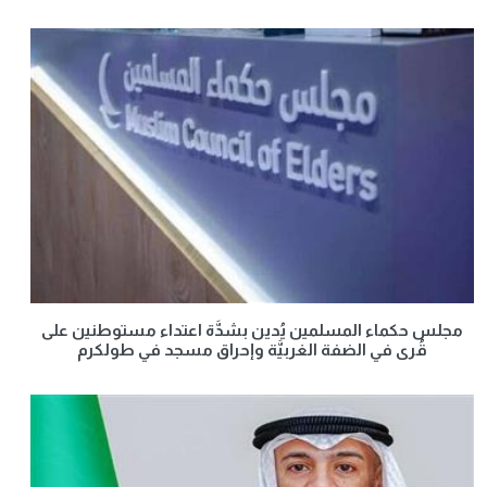
مجلس حكماء المسلمين يُدين بشدَّة اعتداء مستوطنين على
قُرى في الضفة الغربيَّة وإحراق مسجد في طولكرم