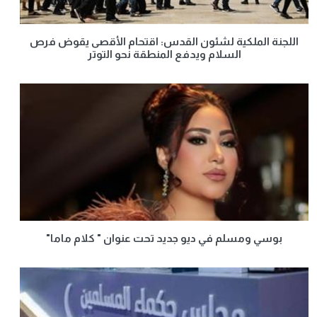
اللجنة الملكية لشئون القدس: اقتحام الأقصى يقوض فرص
السلام ويدفع المنطقة نحو التوتر
بوسي ومسلم في ديو جديد تحت عنوان " كلام ماما"