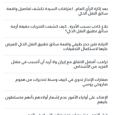
بعد إثارة الرأي العام.. اعترافات السيدة تكشف تفاصيل واقعة
سائق النقل الذكي
بلاغ كاذب بسبب الأجرة.. كيف كشفت التحريات حقيقة أزمة
سائق تطبيق النقل الذكي؟
النيابة تقرر حجز طرفي واقعة سائق تطبيق النقل الذكي للعرض
عليها لاستكمال التحقيقات
ترامب: أفضل الاتفاق مع إيران ولا أريد أن أتسبب في مقتل
المزيد من الأشخاص
صفارات الإنذار تدوي في كييف وسط تحذيرات من هجوم
صاروخي روسي
الإفتاء: على أولياء الأمور عدم إشعار أولادهم بأنهم متسلطون
عليهم
قبل النوم.. مشروبات تعزز توازن السكر في الدم