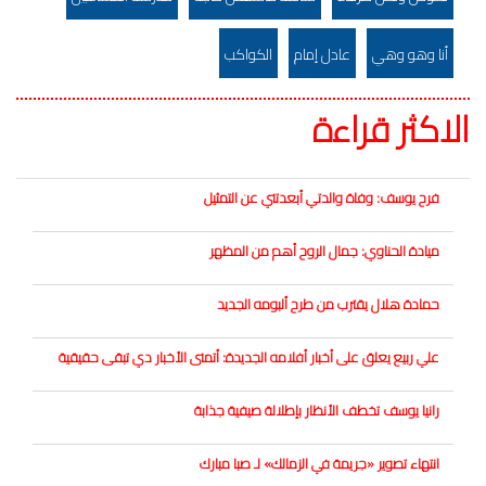
أنا وهو وهي
عادل إمام
الكواكب
الاكثر قراءة
فرح يوسف: وفاة والدتي أبعدتني عن التمثيل
ميادة الحناوي: جمال الروح أهم من المظهر
حمادة هلال يقترب من طرح ألبومه الجديد
علي ربيع يعلق على أخبار أفلامه الجديدة: أتمنى الأخبار دي تبقى حقيقية
رانيا يوسف تخطف الأنظار بإطلالة صيفية جذابة
انتهاء تصوير «جريمة في الزمالك» لـ صبا مبارك