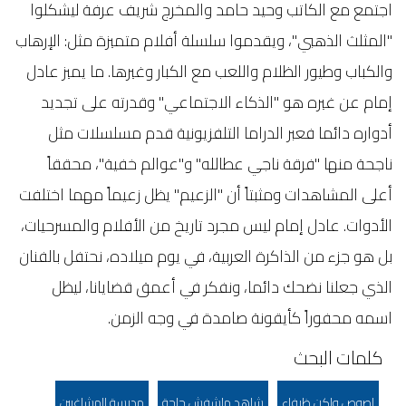
اجتمع مع الكاتب وحيد حامد والمخرج شريف عرفة ليشكلوا
"المثلث الذهبي"، ويقدموا سلسلة أفلام متميزة مثل: الإرهاب
والكباب وطيور الظلام واللعب مع الكبار وغيرها. ما يميز عادل
إمام عن غيره هو "الذكاء الاجتماعي" وقدرته على تجديد
أدواره دائما فعبر الدراما التلفزيونية قدم مسلسلات مثل
ناجحة منها "فرقة ناجي عطالله" و"عوالم خفية"، محققاً
أعلى المشاهدات ومثبتاً أن "الزعيم" يظل زعيماً مهما اختلفت
الأدوات. عادل إمام ليس مجرد تاريخ من الأفلام والمسرحيات،
بل هو جزء من الذاكرة العربية، في يوم ميلاده، نحتفل بالفنان
الذي جعلنا نضحك دائما، ونفكر في أعمق قضايانا، ليظل
اسمه محفوراً كأيقونة صامدة في وجه الزمن.
كلمات البحث
لصوص ولكن ظرفاء
شاهد ماشفش حاجة
مدرسة المشاغبين