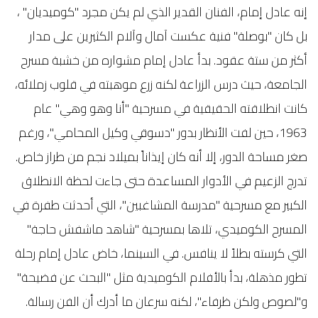
إنه عادل إمام، الفنان القدير الذي لم يكن مجرد "كوميديان" ،
بل كان "بوصلة" فنية عكست آمال وآلام الكثيرين على مدار
أكثر من ستة عقود. بدأ عادل إمام مشواره من خشبة مسرح
الجامعة، حيث درس الزراعة لكنه زرع موهبته في قلوب زملائه،
كانت انطلاقته الحقيقية في مسرحية "أنا وهو وهي" عام
1963، حين لفت الأنظار بدور "دسوقي وكيل المحامي"، ورغم
صغر مساحة الدور، إلا أنه كان إيذاناً بميلاد نجم من طراز خاص.
تدرج الزعيم في الأدوار المساعدة حتى جاءت لحظة الانطلاق
الكبير مع مسرحية "مدرسة المشاغبين"، التي أحدثت طفرة في
المسرح الكوميدي، تلاها بمسرحية "شاهد ماشفش حاجة"
التي كرسته بطلاً لا ينافس. في السينما، خاض عادل إمام رحلة
تطور مذهلة، بدأ بالأفلام الكوميدية مثل "البحث عن فضيحة"
و"لصوص ولكن ظرفاء"، لكنه سرعان ما أدرك أن الفن رسالة.