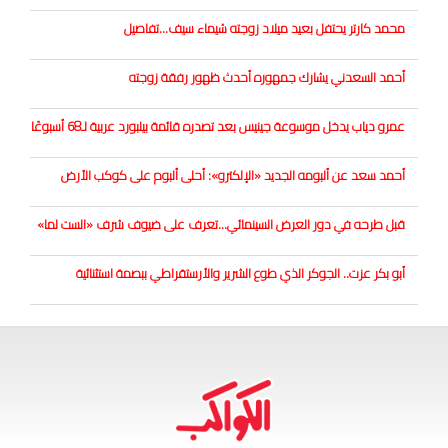
محمد كارتر يحتفل بعيد ميلاد زوجته شيماء سيف...تفاصيل
أحمد السعدني يشارك جمهوره أحدث ظهور رفقة زوجته
عمرو دياب يدخل موسوعة جينيس بعد تصدره قائمة بيلبورد عربية لـ68 أسبوعًا
أحمد سعد عن ألبومه الجديد «الإلكترو»: أحلى ألبوم على كوكب الأرض
قبل طرحه في دور العرض السينمائي...تعرف على ضيوف شرف «الست لما»
أبو بكر عزت.. الجوكر الذي طوع الشرير والأرستقراطي ببصمة استثنائية