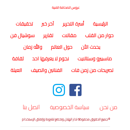
عروس الصحافة الفنية
(current)
الرئيسية
أسرة التحرير
آخر خبر
تحقيقات
حوار من القلب
مقالات
تقارير
سوشيال فن
يحدث الأن
حول العالم
والله زمان
ماسبيرو وستالايت
نجوم لا يعرفها احد
ثقافة
تصريحات من زمن فات
الفنانين والصيف
العيلة
من نحن
سياسة الخصوصية
اتصل بنا
© جميع الحقوق محفوظة لدار الهلال وتخضع لشروط وإتفاق الإستخدام