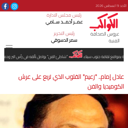
الأحد 9 اغسطس 2026
رئيس مجلس الادارة
عمــر أحمــد ســامي
رئيس التحرير
عروس الصحافة
سمر الدسوقي
الفنية
بمواقع ثقافة جنوب سيناء
"شاطئ الفن" يواصل تألقه في رأس البر ودمياط الجد
عادل إمام.. "زعيم" القلوب الذي تربع على عرش
الكوميديا والفن