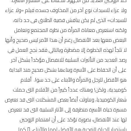
كلا الزوجين العديد من الجهود للحفاظ على أستقرار الأسرة.
ولا عزاء للسيدات نوع آخر من المخاوف جسده فيلم «ولا عزاء
للسيدات» الذى لم يكن يناقش قضية الطلاق فى حد ذاته،
ولكنه استعرض معاناة المرأة من نظرة المجتمع وتعامل
البعض معها بعد الأنفصال رغم أن هذا الأمر ليس صحيح وأنها
لا تلجأ لهذه الخطوة إلا مضطرة وبالتالي فقد نجح العمل في
رصد العديد من التأثيرات السلبية للانفصال مؤكداً بشكل آخر
على أن الحفاظ على الأسرة وبناءها بشكل صحيح منذ البداية
هو الأفضل للرجل والمرأة والأبناء على حد سوا. أفلام
كوميدية.. ولكن! وهناك عدداً كبيراً من الأفلام التى حملت
شعار الكوميديا، وتناولت أيضاً بعض المشكلات التى قد تعترض
مسيرة حياة الأسرة متطرقة إلى الأثار السلبية التى قد تتعرض
لها عند الأنفصال، بصورة تؤكد على أن اهتمام الزوجين
باستمرار الحياة الزوجية هو الأفضل لهما وللأبناء، ً كما