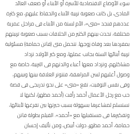
سوء الأوضاع الاقتصادية للأسرة أو الأبناء أو ضعف العائد
المادى، بل كانت صعوبة تربية الأبناء والحفاظ عليهم، مع كثرة
عددهم فنجد «منى»، الأم لستة من الأبناء فى مراحل عمرية
مختلفة، تحدث بينهم الكثير من الخلافات بسبب صعوبة تربيتهم
بمفردها بعد وفاة زوجها. تتحمل منى (فاتن حمامة) مسئولية
تربية أبنائها الستة بجانب عملها، ومع كبر الأولاد تزداد
مشاكلهم، وتزداد معها أعباء والدتهم فى التربية، خاصة مع
وصول أغلبهم لسن المراهقة، فتتوتر العلاقة بينها وبينهم،
وفى نفس التوقيت، تقع «منى» على نحو تدريجى فى قصة
حب مع رجل الأعمال أحمد رأفت (أحمد مظهر)، لكنها لا
تستسلم لمشاعرها بسهولة بسبب حيرتها بين تفرغها لأبنائها،
وتفكيرها فى مستقبلها مع «أحمد». الفيلم بطولة فاتن
حمامة، أحمد مظهر، دولت أبيض، ومن تأليف إحسان