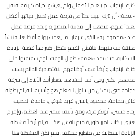
كثرة الإنجاب لم يتعلم الأطفال ولم يعيشوا حياة كريمة، فتقرر
«نعمة» أن تترك البيت بحثاً عن فرصة عمل تجعل حياتها أفضل
بعيداً عنهم، فتذهب إلى مدينة المنصورة وتجد فرصة عمل
عند «محمود بيه» الذى سرعان ما يعجب بها وبأفكارها، فتنشأ
علاقة حب بينهما. يناقش الفيلم بشكل كبير جداً قضية الزيادة
السكانية، حيث نجد «نعمة» طوال الوقت تلوم شقيقتها على
كثرة الإنجاب وأيضاً سوء أوضاعهم الاقتصادية الدائم بسبب
عددهم الكبير. وفى أحد المشاهد يضطر أحد الأبناء إلى سرقة
دجاجة حتى يتمكن من تناول الطعام هو وأسرته، الفيلم بطولة
فاتن حمامة، محمود ياسين، فريد شوقى، ماجدة الخطيب،
رجاء حسين، أبوبكر عزت، ومن تأليف سمير عبد العظيم، وإخراج
هنرى بركات. امبراطورية ميم ناقش هذا الفيلم أيضاً مشكلة
الزيادة السكانية من منظور مختلف، فلم تكن المشكلة هنا