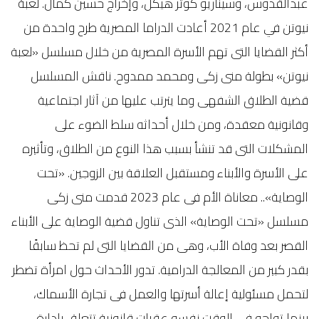
عبدالقدوس، وسيناريو كوثر هيكل، وإخراج حسين كمال. لعبة
نيوتن في عام 2021 أعادت الدراما المصرية طرح واحدة من
أكثر القضايا التى تهم الأسرة المصرية من خلال مسلسل «لعبة
نيوتن» بطولة منى زكى ومحمد ممدوح. ناقش المسلسل
قضية الطلاق الشفهى وما يترتب عليها من آثار اجتماعية
وقانونية معقدة، ومن خلال أحداثه سلط الضوء على
المشكلات التى قد تنشأ بسبب هذا النوع من الطلاق، وتأثيره
على الأسرة والأبناء ومستقبل العلاقة بين الزوجين. «تحت
الوصاية».. معاناة الأم فى عام 2023 قدمت منى زكى
مسلسل «تحت الوصاية» الذى تناول قضية الوصاية على الأبناء
القصر بعد وفاة الأب، وهى من القضايا التى لم تحظ سابقًا
بقدر كبير من المعالجة الدرامية. تدور الأحداث حول امرأة تضطر
لتحمل مسئولية إعالة أسرتها والعمل فى تجارة الأسماك،
بينما تواجه فى الوقت نفسه عقبات قانونية تتعلق بإدارة