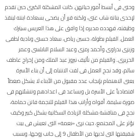
وحتى فى أبسط أمور حياتهن. كانت المشكلة الكبرى حين تقدم
لإحدى بناته شاب غنى، ولكنه قرر أن يضحى بسعادة ابنته لينقذ
وظيفته، فهدده مديره إذا وافق على هذا العريس سيترك
العمل. الفيلم بطولة، حسين رياض، سعاد حسنى ونادية لطفى
وزيزى بدراوى وأحمد رمزى وعبد السلام النابلسى وعمر
الحريرى.. والفيلم من تأليف نيروز عبد الملك ومن إخراج عاطف
سالم، وقد نجح العمل فى لفت الانتباه إلى أن بناء الأسرة
يعنى الاهتمام بإنجاب عدد مقبول من الأبناء لا يشكل ضغطاً
اقتصادياً على الأسرة بل ويساعد فى اعدادهم وتنشئتهم فى
صورة سليمة. أفواه وأرانب هذا الفيلم للنجمة فاتن حمامة،
نجح فى مناقشة مشكلة الزيادة السكانية بشكل كبير وكيف
تؤثر على المجتمع، حيث نرى «نعمة» التى تعيش فى بيت
شقيقتها التى لديها من الأطفال 9 إلى جانب زوجها، وبسبب