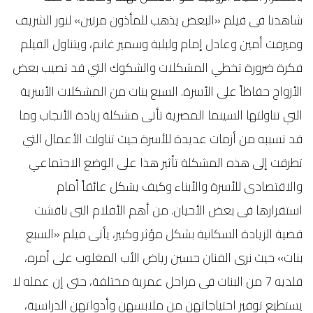
شاهدنا فى فيلم «البعض يذهب للمأذون مرتين» لنور الشريف
وميرفت أمين وعادل إمام ولبلبة وسمير غانم، ويتناول الفيلم
فكرة ضرورة تخطي المشكلات والشكوك التي قد تصيب بعض
الأزواج حفاظاً على الأسرة. السبع بنات من المشكلات الأسرية
التي تناولتها السينما المصرية تأتى مشكلة زيادة الأنجاب وما
قد تسببه من أزمات عديدة للأسرة حيث تناولت الأعمال التي
تطرقت إلى هذه المشكلة تأثير هذا على الوضع الاجتماعي
والاقتصادى للأسرة والأبناء وكيف يشكل عائقاً أمام
استقرارها فى بعض الأحيان. من أهم الأفلام التى ناقشت
قضية الزيادة السكانية بشكل مؤثر وكبير، يأتى فيلم «السبع
بنات» حيث نرى الفنان حسين رياض الأب المغلوب على أمره،
فلديه 7 من البنات فى مراحل عمرية مختلفة، حتى إن عمله لا
يستطيع توفير احتياجاتهن من ملابسهن وأدواتهن الدراسية،