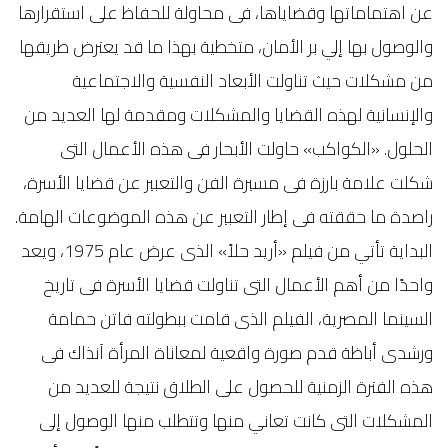
عن اهتماماتها وقضاياها، فى محاولة للحفاظ على استقرارها
والوصول بها إلي بر الأمان، متخطية بهذا ما قد يعترض طريقها
من مشكلات حيث تناولت الأبعاد النفسية والاجتماعية
والإنسانية لهذه القضايا والمشكلات ومقدمة لها العديد من
الحلول. «الكواكب» حاولت الأبحار فى هذه الأعمال التى
شكلت علامة بارزة فى مسيرة الفن والتعبير عن قضايا الأسرة،
راصدة ما حققته فى إطار التعبير عن هذه الموضوعات الهامة.
البداية تأتي من فيلم «أريد حلاً» الذى عرض عام 1975، ويعد
واحدًا من أهم الأعمال التى تناولت قضايا الأسرة فى تاريخ
السينما المصرية، الفيلم الذى قامت ببطولته فاتن حمامة
ورشدى أباظة قدم صورة واقعية لمعاناة المرأة آنذاك فى
هذه الفترة الزمنية للحصول على الطلاق نتيجة للعديد من
المشكلات التى كانت تعاني منها وتتطلب منها الوصول إلى