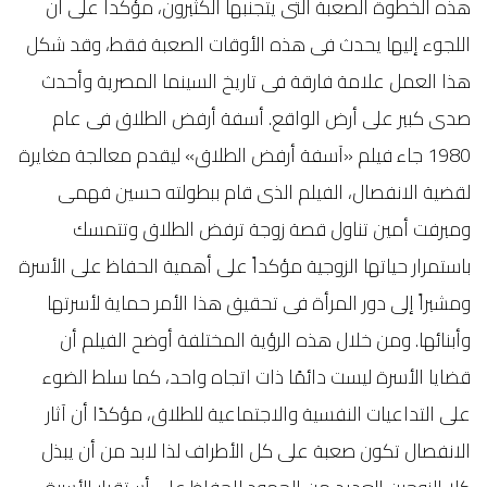
هذه الخطوة الصعبة التى يتجنبها الكثيرون، مؤكداً على أن
اللجوء إليها يحدث فى هذه الأوقات الصعبة فقط، وقد شكل
هذا العمل علامة فارقة فى تاريخ السينما المصرية وأحدث
صدى كبير على أرض الواقع. أسفة أرفض الطلاق فى عام
1980 جاء فيلم «آسفة أرفض الطلاق» ليقدم معالجة مغايرة
لقضية الانفصال، الفيلم الذى قام ببطولته حسين فهمى
وميرفت أمين تناول قصة زوجة ترفض الطلاق وتتمسك
باستمرار حياتها الزوجية مؤكداً على أهمية الحفاظ على الأسرة
ومشيراً إلى دور المرأة فى تحقيق هذا الأمر حماية لأسرتها
وأبنائها. ومن خلال هذه الرؤية المختلفة أوضح الفيلم أن
قضايا الأسرة ليست دائمًا ذات اتجاه واحد، كما سلط الضوء
على التداعيات النفسية والاجتماعية للطلاق، مؤكدًا أن آثار
الانفصال تكون صعبة على كل الأطراف لذا لابد من أن يبذل