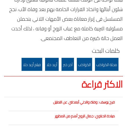
شئون أبنائها واتخاذ القرارات الخاصة بهم بعد وفاة الأب. نجح
المسلسل فى إبراز معاناة بعض الأمهات اللاتي يتحملن
مسئولية التربية كاملة مع غياب الزوج أو وفاته ، لذلك أحدث
العمل حالة كبيرة من التعاطف المجتمعى.
كلمات البحث
مجلة الكواكب
الكواكب
آخر خبر
أريد حلا
فيلم أريد حلا
الاكثر قراءة
فرح يوسف: وفاة والدتي أبعدتني عن التمثيل
ميادة الحناوي: جمال الروح أهم من المظهر