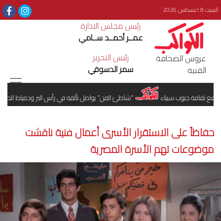
السبت 8 اغسطس 2026
رئيس مجلس الادارة
عمــر أحمــد ســامي
رئيس التحرير
عروس الصحافة
سمر الدسوقي
الفنية
ثقافة جنوب سيناء
"شاطئ الفن" يواصل تألقه في رأس البر ودمياط الجديدة
حفاظاً على الاستقرار الأسرى أعمال فنية ناقشت
موضوعات تهم الأسرة المصرية