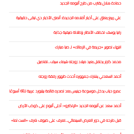
حمادة هلال يقترب من طرح ألبومه الجديد
علي ربيع يعلق على أخبار أفلامه الجديدة: أتمنى الأخبار دي تبقى حقيقية
رانيا يوسف تخطف الأنظار بإطلالة صيفية جذابة
انتهاء تصوير «جريمة في الزمالك» لـ صبا مبارك
محمد كارتر يحتفل بعيد ميلاد زوجته شيماء سيف...تفاصيل
أحمد السعدني يشارك جمهوره أحدث ظهور رفقة زوجته
عمرو دياب يدخل موسوعة جينيس بعد تصدره قائمة بيلبورد عربية لـ68 أسبوعًا
أحمد سعد عن ألبومه الجديد «الإلكترو»: أحلى ألبوم على كوكب الأرض
قبل طرحه في دور العرض السينمائي...تعرف على ضيوف شرف «الست لما»