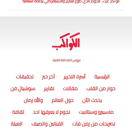
أبو بكر عزت.. الجوكر الذي طوع الشرير والأرستقراطي ببصمة استثنائية
عروس الصحافة الفنية
(current)
الرئيسية
أسرة التحرير
آخر خبر
تحقيقات
حوار من القلب
مقالات
تقارير
سوشيال فن
يحدث الأن
حول العالم
والله زمان
ماسبيرو وستالايت
نجوم لا يعرفها احد
ثقافة
تصريحات من زمن فات
الفنانين والصيف
العيلة