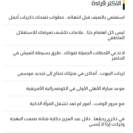
الاكثر قراءة
استمتعي بالصيف قبل انتهائه.. خطوات تمنحك ذكريات أجمل
ليس كل اهتمام حبًا.. علامات تكشف تعرضك للاستغلال
العاطفي
لا تدعي اللحظات الجميلة تفوتك.. طرق بسيطة للعيش في
الحاضر
لربات البيوت.. أماكن في منزلك تحتاج إلى تجديد موسمي
موعد مباراة الأهلي الأولى في الكونفدرالية الأفريقية
مع مرور الوقت.. أمور لم تعد تشغل المرأة الذكية
في ذكرى رحيلها.. دلال عبد العزيز حكاية فنانة صنعت البهجة
وتركت إرثًا لا يُنسى