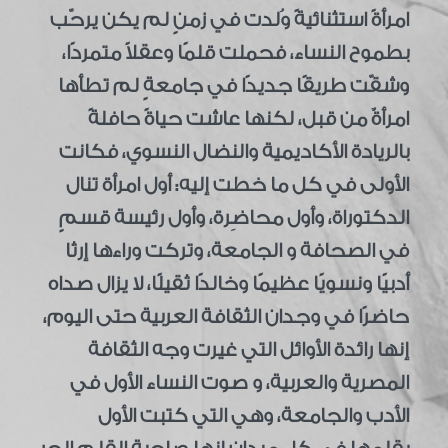
امرأةً استثنائيةً وُلدت في زمنٍ لم يكن يرحّب
بطموح النساء، فحملت قلمًا وعقلاً متمردًا،
وشقّت طريقًا جديدًا في جامعةٍ لم تطأها
امرأةٌ من قبل، لكنها عاشت حياةً حافلةً
بالريادة الأكاديمية والنضال النسوي، فكانت
الأولى في كل ما خطت إليه: أول امرأة تنال
الدكتوراة، وأول محاضِرة، وأول رئيسة قسمٍ
في الصحافة و الجامعة، وتركت وراءها إرثا
أدبيًا ونسويًا عظيمًا وخالدًا ثقيلًا، لا يزال صداه
حاضرًا في وجدان الثقافة العربية حتى اليوم،
إنها رائدة الأوائل التي غيرت وجه الثقافة
المصرية والعربية، و صوت النساء الأول في
الأدب والجامعة، وهي التي كتبت الأول