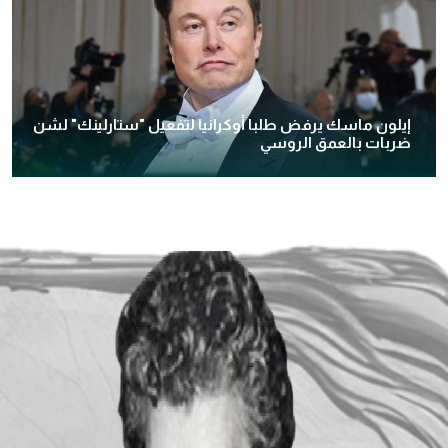
إيلون ماسك يرفض طلبا أوكرانيا لتفعيل "ستارلينك" لشن
ضربات بالعمق الروسي