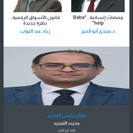
ومضاتٌ إنسانية.. "Baba
قانون الأسواق الرقمية..
help"
نظرة جديدة
د.مجدى أبو الخير
زياد عبد التواب
مقال رئيس التحرير
حديث التجديد
طه فرغلي