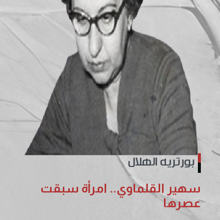
بورتريه الهلال
سهير القلماوي.. امرأة سبقت
عصرها