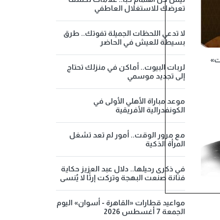
تعرضك للاستغلال العاطفي
لا تدعي اللحظات الجميلة تفوتك.. طرق
بسيطة للعيش في الحاضر
ت»
لربات البيوت.. أماكن في منزلك تحتاج
إلى تجديد موسمي
موعد مباراة الأهلي الأولى في
الكونفدرالية الأفريقية
مع مرور الوقت.. أمور لم تعد تشغل
المرأة الذكية
في ذكرى رحيلها.. دلال عبد العزيز حكاية
فنانة صنعت البهجة وتركت إرثًا لا يُنسى
مواعيد قطارات «القاهرة - أسوان» اليوم
الجمعة 7 أغسطس 2026