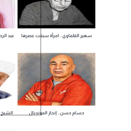
سهير القلماوي.. امرأة سبقت عصرها
عبد الر
حسام حسن.. إنجاز المونديال
الشيخ ا