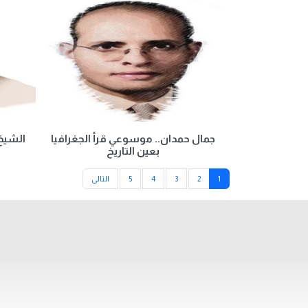
جمال حمدان.. موسوعي قرأ الجغرافيا
الشيخ 
بعين التاريخ
1
2
3
4
5
التالى