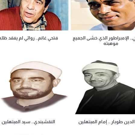
ي.. الإمبراطور الذي خشى الجميع
فتحي غانم.. روائي لم يفقد ظله
موهبته
لدين طوبار .. إمام المبتهلين
النقشبندي.. سيد المبتهلين