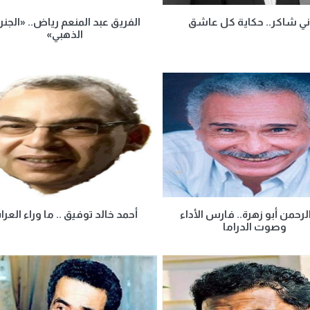
ي شاكر.. حكاية كل عاشق
الفريق عبد المنعم رياض.. «الجنر
الذهبي»
لرحمن أبو زهرة.. فارس الأداء
أحمد خالد توفيق .. ما وراء العرا
وصوت الدراما