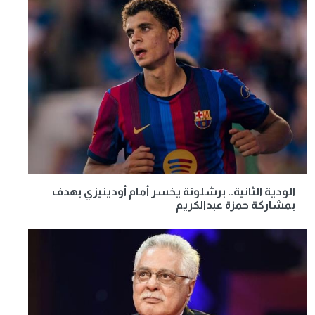
الودية الثانية.. برشلونة يخسر أمام أودينيزي بهدف
بمشاركة حمزة عبدالكريم