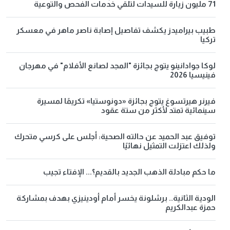
71 مليون زيارة للسيدات لتلقي خدمات الفحص والتوعية
طبيب بيراميدز يكشف تفاصيل إصابة ناصر ماهر في معسكر
تركيا
لوكا جوادانينو يتوج بجائزة "المجد لصانع الأفلام" في مهرجان
فينيسيا 2026
فيرنر هيرتسوغ يتوج بجائزة «دونوستيا» تكريمًا لمسيرة
سينمائية تمتد لأكثر من ستة عقود
توفيق عبد الحميد عن حالته الصحية: أجلس على كرسي متحرك
ولذلك اعتزلت التمثيل نهائيًا
ما حكم مبادلة الذهب الجديد بالقديم؟... الإفتاء تجيب
الودية الثانية.. برشلونة يخسر أمام أودينيزي بهدف بمشاركة
حمزة عبدالكريم