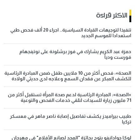
الاكثر قراءة
تنفيذا لتوجيهات القيادة السياسية.. اجراء 20 ألف فحص طبي
استعدادا للموسم الجديد
حمزة عبد الكريم يشارك في فوز برشلونة على نوتينجهام
فورست ودياً
الصحة»: فحص أكثر من 10 ملايين طفل ضمن المبادرة الرئاسية
للكشف المبكر عن فقدان السمع وعلاجه لدى حديثي الولادة
«الصحة»: المبادرة الرئاسية لدعم صحة المرأة تستقبل أكثر من
71 مليون زيارة للسيدات لتلقي خدمات الفحص والتوعية
طبيب بيراميدز يكشف تفاصيل إصابة ناصر ماهر في معسكر
تركيا
لوكا جوادانينو يتوج بجائزة "المجد لصانع الأفلام" في مهرجان