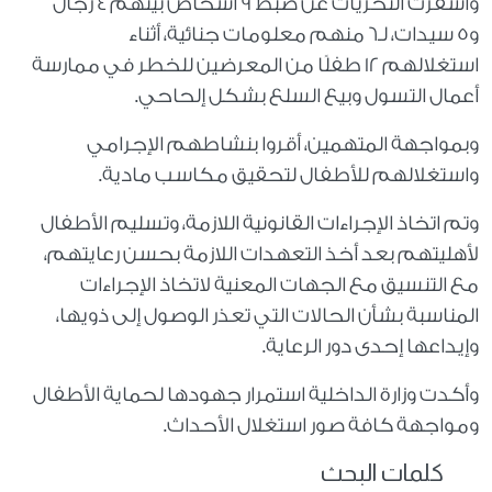
وأسفرت التحريات عن ضبط 9 أشخاص بينهم 4 رجال
و5 سيدات، لـ6 منهم معلومات جنائية، أثناء
استغلالهم 12 طفلًا من المعرضين للخطر في ممارسة
أعمال التسول وبيع السلع بشكل إلحاحي.
وبمواجهة المتهمين، أقروا بنشاطهم الإجرامي
واستغلالهم للأطفال لتحقيق مكاسب مادية.
وتم اتخاذ الإجراءات القانونية اللازمة، وتسليم الأطفال
لأهليتهم بعد أخذ التعهدات اللازمة بحسن رعايتهم،
مع التنسيق مع الجهات المعنية لاتخاذ الإجراءات
المناسبة بشأن الحالات التي تعذر الوصول إلى ذويها،
وإيداعها إحدى دور الرعاية.
وأكدت وزارة الداخلية استمرار جهودها لحماية الأطفال
ومواجهة كافة صور استغلال الأحداث.
كلمات البحث