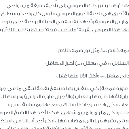
ها
".
وهنا يشير ذلك الصوفي إلى ناحية دقيقة من نواحي
حية أخرى هي ناحية الذوق الصوفي فليس كل واحد يستطيع أ
من مارس الصوفية وأجهد نفسه في الحياة الروحية حتى يتوص
 عنها هذا الصوفي بقوله" فلينصب فخه" يستطيع السالك أن
ه كلام **كمثل نور ضمه ظلام
السنابل ** في معقل من أحرز المعاقل
عاني مقفل ** وأكثر الأنا عنها غفل
عاوزة قمحة) كي تتنفس بها فتنتفخ نفخة لتلقي ما في جو
 لأنها ظرفها والعنان (والأجران عاوزة الدراس) ودراسها ليس
الإسعاد، فكل هذه درجات للسالك يصعدها ومسافة لسيره
نالوا كل ما راموا من مشتهى
.
هكذا أخذ هذا الشيخ الصو
هم في بشرهم بليالي رمضان. فهل فكر أحد أدبائنا في استخر
المؤرخين في معرفة أصول هذه الأغنية ؟ ومتى ظهرت لأول م