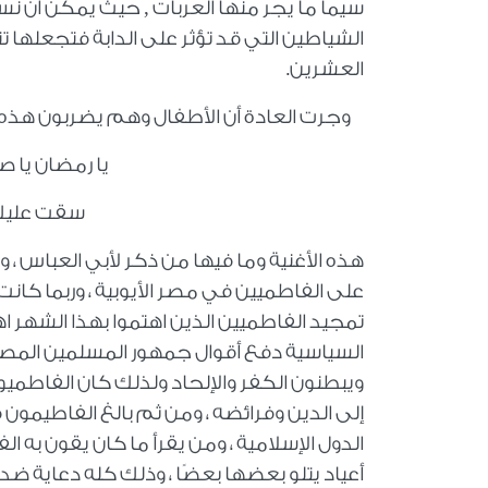
سيما ما يجر منها العربات , حيث يمكن أن ن
الشياطين التي قد تؤثر على الدابة فتجعلها ت
العشرين.
وجرت العادة أن الأطفال وهم يضربون هذه الآ
يا رمضان يا ص
سقت عليك أب
هذه الأغنية وما فيها من ذكر لأبي العباس ، 
على الفاطميين في مصر الأيوبية ، وربما كانت
تمجيد الفاطميين الذين اهتموا بهذا الشهر اه
السياسية دفع أقوال جمهور المسلمين المصر
ويبطنون الكفر والإلحاد ولذلك كان الفاط
إلى الدين وفرائضه ، ومن ثم بالغ الفاطيمون
الدول الإسلامية ، ومن يقرأ ما كان يقون به
أعياد يتلو بعضها بعضًا ، وذلك كله دعاية ضد