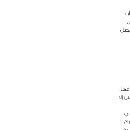
ن
ل
 يصل
فها،
 إلا
في
اج
رة