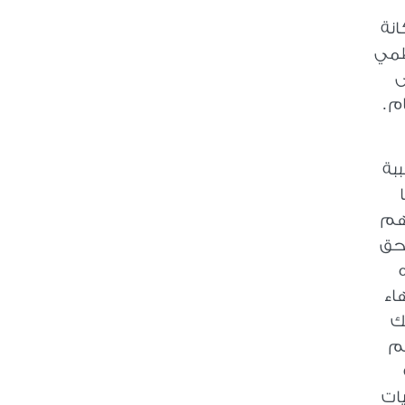
انة
اطمي
ى
 .
ببة
رهم
لحق
اء
ك
لم
يات