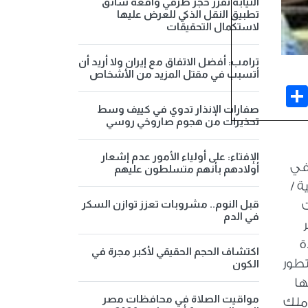
النيابة تقرر حجز طرفي واقعة سائق
تطبيق النقل الذكي للعرض عليها
لاستكمال التحقيقات
ترامب: أفضل الاتفاق مع إيران ولا أريد أن
أتسبب في مقتل المزيد من الأشخاص
Share
Face
صفارات الإنذار تدوي في كييف وسط
تحذيرات من هجوم صاروخي روسي
الإفتاء: على أولياء الأمور عدم إشعار
في
أولادهم بأنهم متسلطون عليهم
ة /
قبل النوم.. مشروبات تعزز توازن السكر
ت
في الدم
ة
اكتشاف الحجم الحقيقي لأكبر مجرة في
تطور
الكون
ها
مواقيت الصلاة في محافظات مصر
 ملك