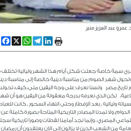
. عمرو عبد العزيز منير
book
WhatsApp
X
Telegram
LinkedIn
صري سمة خاصة جعلت شكل أيام هذا الشهر ولياليه تختلف 
وتحول شهر الصوم من مناسبة دينية خالصة إلى مناسبة ديني
تاريخ مصر ولسنا نعرف على وجه اليقين متى، كيف، تحول
اعية، لكن الذي نعرفه بدرجة معقولة من اليقين هو أن شهر
ه ولياليه ـ بعد الإفطار وحتى انتهاء السحور ـ كانت للعباد
الدوام، ولا تمدنا المصادر التاريخية المتاحة بصورة كاملة عن 
تماعي المصري ، وإنما نجد أمامنا لقطات وصورا تاريخية سجل
مة من الشعب الذين لا يزالون إلى الآن يعتقدون أن رمضان