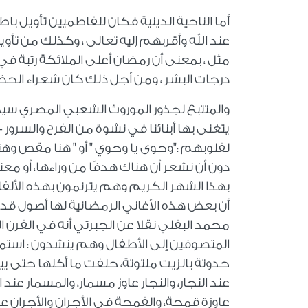
أما الناحية الدينية فكان للفاطميين تأويل 
عند الله وأقربهم إليه تعالى ، وكذلك من تأ
مثل ، بمعنى أن رمضان أعلى الملائكة رتبة في
درجات البشر ، ومن أجل ذلك كان شعراء الحضر
والمتتبع لجذور الموروث الشعبي المصري سيجد 
يتغنى بها أبنائنا في نشوة من الفرح والسرو
لقلوبهم :"وحوى يا وحوي " أو " هنا مقص وهن
دون أن نشعر أن هناك هدفًا من وراءها، أو م
بهذا الشهر الكريم وهم يترنمون بهذه الألف
أن بعض هذه الأغاني الرمضانية لها أصول قديم
محمد البقلي نقلا عن الجبرتي أنه في القرن 
المتصوفين إلى الأطفال وهم ينشدون : استم
حدوتة بالزيت ملتوتة، حلفت ما أكلها حتى يي
عند النجار، والنجار عاوز مسمار، والمسمار عند
عاوزة قمحة، والقمحة في الأجران والأجران عاوز