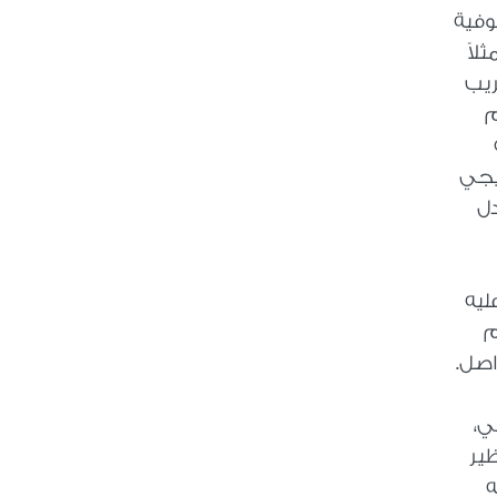
وفية
لاً
ريب
م
ييجي
دل
ليه
م
واصل
.
ي،
ظير
ه