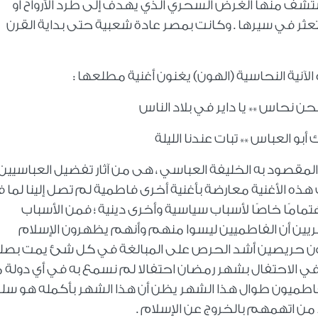
ستشف منها الغرض السحري الذي يهدف إلى طرد الأرواح أو
تعثر في سيرها . وكانت بمصر عادة شعبية حتى بداية القرن
نية النحاسية (الهون) يغنون أغنية مطلعها :
حن نحاس ** يا داير في بلاد الناس
و العباس ** تبات عندنا الليلة
والمقصود به الخليفة العباسي ، هى من آثار تفضيل العباسيين
 هذه الأغنية معارضة بأغنية أخرى فاطمية لم تصل إلينا لما ف
تمامًا خاصًا لأسباب سياسية وأخرى دينية ؛ فمن الأسباب
يين أن الفاطميين ليسوا منهم وأنهم يظهرون الإسلام
ميون حريصين أشد الحرص على المبالغة في كل شئ يمت بصل
 في الاحتفال بشهر رمضان احتفالا لم نسمع به في أي دولة 
 الفاطميون طوال هذا الشهر يظن أن هذا الشهر بأكمله هو س
 من اتهمهم بالخروج عن الإسلام .