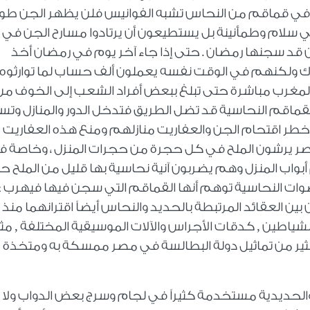
جن في قماقم من النحاس تشبه الفوانيس فلن يظهر الجن طو
 سلام وطمأنينة بل يستطيعون أن يرتادوا مسارح الجن في
 قد سجنها رمضان . حتى إذا جاء آخر يوم في رمضان أخذ
رك ولكنهم في الوقت نفسه يعملون ألف حساب لما توارثوه
ة المغرب مباشرة حتى تبلغ ببعض أفراد الشعب إلى الخوف من
لقماقم النحاسية قد تضل الطريق فتدخل الدور والمنازل وتس
ء خطر اقتحام الجن والعفاريت منازلهم ومنع هذه العفاريت 
ي مصر يرشون الملح في كل حجرة من حجرات المنزل ، وخاصة 
أبواب المنزل وهم يضربون آنية نحاسية بها قليل من الملح ح
صوات النحاسية توهم أنها القماقم التي سجن فيها فيهرب 
ين العقائد المرتبطة بالحديد والنحاس أيضاً اقترانهما منذ
شياطين , كدقات الأجراس والآلات الموسيقية المختلفة , مث
كثير من تماثيل دولة البطالسة في مصر ممسكة به ومتخذة 
والحديدية مستخدمة كثيراً في لجام وسرج بعض الدواب ولا