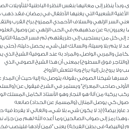
 وبدأ ينظر إلى معانيها بنفس النظرة الباطنية للتأويلات الص
الأغنية الشعبية التي يغنيها الأطفال في رمضان، فقد ذهب مث
ني السر الإلهي والسلاف الأحمدي الممزوج براح القرب والتق
 ما يعبرون به عن مذهبهم في الحب الإلهي عن وصول العلو
مدد إلى كل من يستجيب إلى طريقتهم، ثم فسر الجملة الثانية
قصد لا يتم بلا وسيلة، والسالك قبل شيء يحصل دليله، (حتى 
الكامل والمربي الواصل، والمراد به عند الصوفية الشيخ الذي ي
والتاجر فوق السطوح) بمعنى أن هذا الشيخ الصوفي الذي
لا يروح بل إليه يراح وبه تنتعش الأرواح
.
سرها شيخنا الصوفي بقوله: يتوصل به إليه حيث أن المدار ع
بالأولى صاحب المعراج" ويستمر في الشرح فيقول عن (والسل
ب يركبه من آلة هو النجار وهو الأستاذ الكامل المسلك ال
لوصول كي يوصل المنازل (والمسمار عن الحداد) صانعه
عاوز بيضة) إذ لا يكون شيء بلا شيء، والغالي لا يفرط فيه ح
 وهذا رمز إلى صواب الصالحين وما أعده الله لهم من جزاء ن
 (والبيضة في بطن الفرخة) يعني "فمن أرادها فلينصب فخ