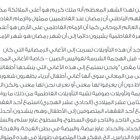
باطن لهذا الشهر المعظم أنه ملك كريم هو أعلى الملائكة مك
ويلهم الباطني أن رمضان عند الفاطميين ممثول والإمام الف
 العالم الروحاني كما أن الإمام الفاطمي على الأرض هو أعل
ة الفاطمية يشيرون دائمًا إلى أن شهر رمضان هو شهر الإمام
أن هذه التأويلات تسربت إلى الأغاني الرمضانية التي كان
ر - قبل الهجمة الشرسة لفوانيس الصين – خاصة الأغاني المح
ا مقص " ونحن نستمع إلى هذه الأغاني التي ينشدها أطفالنا
عنى من المعاني سوى أنها أغاني أطفال أبرياء يظهرون شعو
اظ دون أن يعرفوا لها معنى أو نعرف نحن لها معنى .ولكن ا
ة وتأويلات صوفية تشبه التأويلات الفاطمية من ذلك ما رواه
الثامن عشر الميلادي (الحادي عشر الهجري).استمع أحد الفقه
ع أحد الفقهاء المتصوفين إلى الأطفال وهم ينشدون: أحدث
جي التاجر، والتاجر فوق السطوح، والسطوح عاوز سلم، والس
 الحداد، والحداد عاوز بيضة، والبيضة في بطن الفرخة، والفرخة
ة الدراس... الخ
.
ففكر هذا المتصوف طويلاً في هذه المتوال