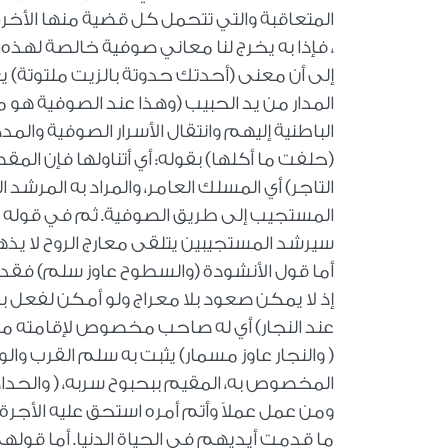
المتعاقبة والتي تتحمل كل قضية منها الأخرى،
، فإذا به يخرج لنا معاني صوفية خالصة لهذه 
إلى أن معنى (أحدتك حدوتة بالزيت ملتوتة) يع
المدار من يد الحبيب (وهذا عند الصوفية هو
الباطنية إليهم وانتقال الأسرار الصوفية وال
(حلفت ما أكلها) بقوله: أي أتناولها فإن الم
التاجر) أي المسلك العامر، والمراد به المرشد 
المستجيب إلى طريق الصوفية. ثم في قوله (
سيرشد المستجيبين يتلقى معارج الروح لا يذهب و
أما قول الأنشودة (والسطوح عاوز سلم) فقد ف
إذ لا يمكن صعود بلا معراج ولو أمكن لفعل 
عند النجار) أي له صاحب مخصوص لإقامته مرك
( والنجار عاوز مسمار) يثبت به سلم القرب وا
المخصوص به، المقيم ببحبوح سربه، ( والحداد 
ومن عمل عملاً وأتم أمره استحق عليه الأجرة،
ما قدمت أيديهم في الحياة الدنيا
.
أما قولهم