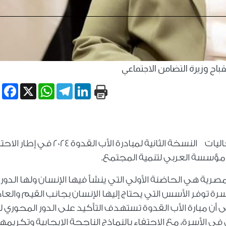
قباج وزيرة التضامن الاجتماعي
book
WhatsApp
X
Telegram
LinkedIn
أعلنت وزارة التضامن الاجتماعي عن إطلاق فعاليات النسخة الثانية لمبادرة الأب القدوة 
مع مؤسسة العربي لتنمية المجتمع.
صرية هي الحاضنة الأولي التي ينشأ فيها الإنسان ولها الدور
رة توفر الأسس التي يحتاج إليها الإنسان بجانب القيم والعا
أن مبارة الأب القدوة تستهدف التأكيد على الدور المحوري ل
ي الأسرة، مع الاحتفاء بالنماذج الناجحة الإيجابية وتكريمها