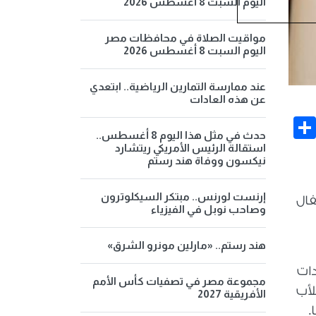
اليوم السبت 8 أغسطس 2026
مواقيت الصلاة في محافظات مصر
اليوم السبت 8 أغسطس 2026
عند ممارسة التمارين الرياضية.. ابتعدي
عن هذه العادات
Share
Face
حدث في مثل هذا اليوم 8 أغسطس..
استقالة الرئيس الأمريكي ريتشارد
نيكسون ووفاة هند رستم
إرنست لورنس.. مبتكر السيكلوترون
2024 في إطار الاحتفال
وصاحب نوبل في الفيزياء
هند رستم.. «مارلين مونرو الشرق»
دات
مجموعة مصر في تصفيات كأس الأمم
لأب
الأفريقية 2027
.