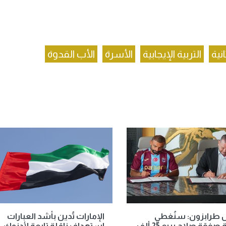
نية
التربية الإيجابية
الأسرة
الأب القدوة
 طرابزون: سنُغطي
الإمارات تُدين بأشد العبارات
تكلفة صفقة صلاح ببيع 25 ألف
استهداف ناقلة تابعة لأدنوك