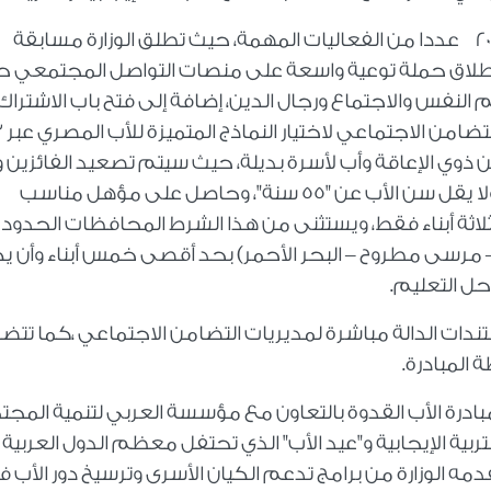
وتتضمن فعاليات مبادرة الأب القدوة لعام 2024 عددا من الفعاليات المهمة، حيث تطلق الوزارة مسابقة
وإطلاق حملة توعية واسعة على منصات التواصل المجتمعي 
النفس والاجتماع ورجال الدين، إضافة إلى فتح باب الاشترا
مسابقة الأب القدوة على مستوى م
 ذوي الإعاقة وأب لأسرة بديلة، حيث سيتم تصعيد الفائزين 
عدد من المعايير المتعلقة بقصة كفاح الأب ولا يقل سن الأب عن "55 سنة"، وحاصل على مؤهل مناسب
ى ثلاثة أبناء فقط، ويستثنى من هذا الشرط المحافظات الحدود
 – مرسى مطروح – البحر الأحمر) بحد أقصى خمس أبناء وأن ي
حل التعليم.
دات الدالة مباشرة لمديريات التضامن الاجتماعي ،كما تتض
ة المبادرة.
ادرة الأب القدوة بالتعاون مع مؤسسة العربي لتنمية المجت
ن مع الاحتفاء بالتربية الإيجابية و"عيد الأب" الذي تحتفل معظم الدول العربية 
 تقدمه الوزارة من برامج تدعم الكيان الأسرى وترسيخ دور الأب 