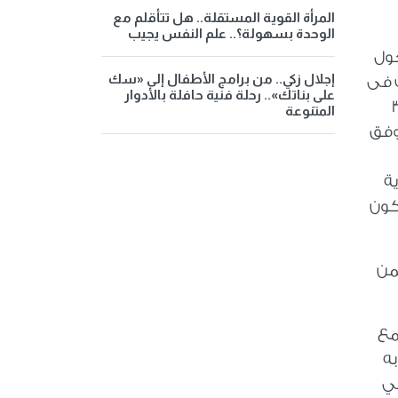
المرأة القوية المستقلة.. هل تتأقلم مع
الوحدة بسهولة؟.. علم النفس يجيب
حول
إجلال زكي.. من برامج الأطفال إلى «سك
ك فى
على بناتك».. رحلة فنية حافلة بالأدوار
ديريات التضامن الاجتماعي لاختيار النماذج المتميزة للأب المصري عبر 3
المتنوعة
وفق
ية
كون
من
مع
به
في