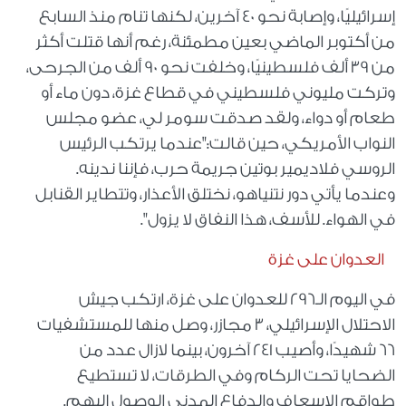
إسرائيليًا، وإصابة نحو 40 آخرين، لكنها تنام منذ السابع
من أكتوبر الماضي بعين مطمئنة، رغم أنها قتلت أكثر
من 39 ألف فلسطينيًا، وخلفت نحو 90 ألف من الجرحى،
وتركت مليوني فلسطيني في قطاع غزة، دون ماء أو
طعام أو دواء، ولقد صدقت سومر لي، عضو مجلس
النواب الأمريكي، حين قالت:"عندما يرتكب الرئيس
الروسي فلاديمير بوتين جريمة حرب، فإننا ندينه.
وعندما يأتي دور نتنياهو، نختلق الأعذار، وتتطاير القنابل
في الهواء. للأسف، هذا النفاق لا يزول".
العدوان على غزة
في اليوم الـ296 للعدوان على غزة، ارتكب جيش
الاحتلال الإسرائيلي، 3 مجازر، وصل منها للمستشفيات
66 شهيدًا، وأصيب 241 آخرون، بينما لازال عدد من
الضحايا تحت الركام وفي الطرقات، لا تستطيع
طواقم الإسعاف والدفاع المدني الوصول إليهم.