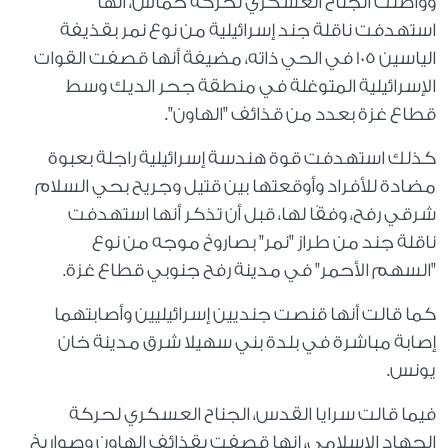
وواصلت الجناح العسكري لحركة حماس، أنها
استهدفت ناقلة جند إسرائيلية من نوع نمر بقذيفة
الياسين 105 في الحي ذاته، مضيفة أنها قصفت القوات
الإسرائيلية المتوغلة في منطقة جحر الديك وسط
قطاع غزة بعدد من قذائف "الهاون".
كذلك استهدفت قوة هندسة إسرائيلية راجلة بعبوة
مضادة للأفراد وأوقعتها بين قتيل وجريح بحي السلام
شرقي رفح، وفقًا لها، قبل أن تذكر أنها استهدفت
ناقلة جند من طراز "نمر" بصاروخ موجه من نوع
"السهم الأحمر" في مدينة رفح جنوبي قطاع غزة.
كما قالت أنها قنصت جنديين إسرائيليين وأصابتهما
إصابة مباشرة في بلدة بني سهيلا شرق مدينة خان
يونس.
فيما قالت سرايا القدس، الجناح العسكري لحركة
الجهاد الإسلامي، إنها قصفت بقذائف الهاون وصواريخ