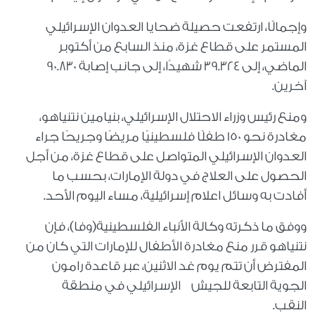
وإجمالًا، ارتفعت حصيلة ضحايا العدوان الإسرائيلي
المستمر على قطاع غزة، منذ السابع من أكتوبر
الماضي، إلى 39.324 شهيدًا، إلى جانب إصابة 90.830
آخرين.
ومنع رئيس وزراء الاحتلال الإسرائيلي، بنيامين نتنياهو،
مغادرة نحو 150 طفلًا فلسطينيًا مريضًا وجريحًا جراء
العدوان الإسرائيلي المتواصل على قطاع غزة، من أجل
الحصول على العلاج في دولة الإمارات، بحسب ما
أفادت به وسائل اعلام إسرائيلية، مساء اليوم الأحد.
ووفق ما ذكرته وكالة الأنباء الفلسطينية(وفا)، فإن
نتنياهو قرر منع مغادرة الأطفال للإمارات التي كان من
المفترض أن تتم يوم غد الاثنين، عبر قاعدة رامون
الجوية التابعة للجيش الإسرائيلي في منطقة
النقب.