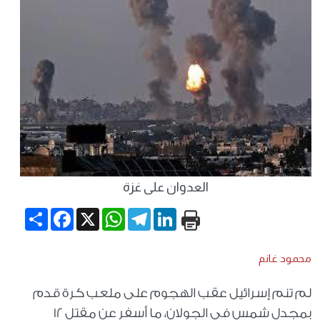
العدوان على غزة
Share
Facebook
WhatsApp
X
Telegram
LinkedIn
محمود غانم
لم تنم إسرائيل عقب الهجوم على ملعب كرة قدم
بمجدل شمس في الجولان، ما أسفر عن مقتل 12