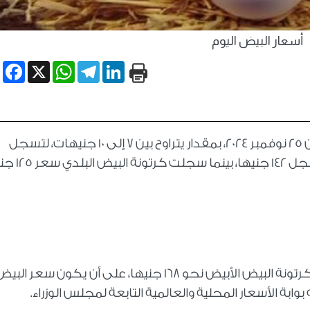
أسعار البيض اليوم
book
WhatsApp
X
Telegram
LinkedIn
تراجعت أسعار البيض في البورصة اليوم الاثنين 25 نوفمبر 2024، بمقدار يتراوح بين 7 إلى 10 جنيهات، لتسجل
كرتونة الأبيض 140 جنيها، بينما البيض الأحمر سجل 2
وحول أسعار البيض للمستهلك، فقد سجلت كرتونة البيض الأبيض نحو 168 جنيها، على أن يكون سعر الب