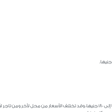
تراوح متوسط أسعار البانيه اليوم بين 170 جنيها إلى 180 جنيها، وقد تختلف الأسعار من محل لأخر ومن تاجر