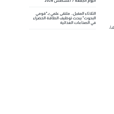
اليوم الجمعة 7 أغسطس 2026
الثلاثاء المقبل.. ملتقى علمي بـ"قومي
البحوث" يبحث توظيف الطاقة الخضراء
في الصناعات الغذائية
 البيضة البلدي الواحدة بـ6. جنيها،