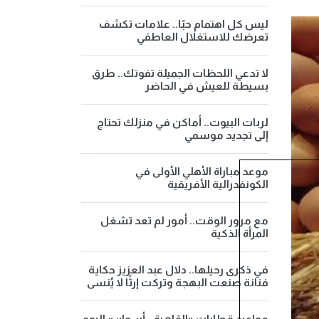
ليس كل اهتمام حبًا.. علامات تكشف
تعرضك للاستغلال العاطفي
لا تدعي اللحظات الجميلة تفوتك.. طرق
بسيطة للعيش في الحاضر
لربات البيوت.. أماكن في منزلك تحتاج
إلى تجديد موسمي
موعد مباراة الأهلي الأولى في
الكونفدرالية الأفريقية
مع مرور الوقت.. أمور لم تعد تشغل
المرأة الذكية
في ذكرى رحيلها.. دلال عبد العزيز حكاية
فنانة صنعت البهجة وتركت إرثًا لا يُنسى
مواعيد قطارات «القاهرة - أسوان» اليوم