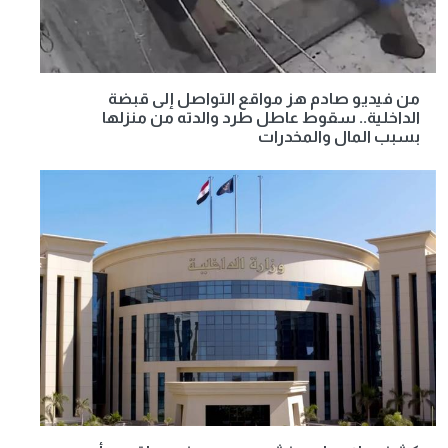
من فيديو صادم هز مواقع التواصل إلى قبضة
الداخلية.. سقوط عاطل طرد والدته من منزلها
بسبب المال والمخدرات