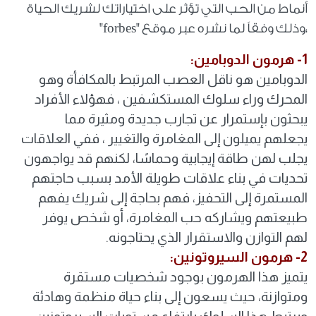
أنماط من الحب التي تؤثر على اختياراتك لشريك الحياة
،وذلك وفقاً لما نشره عبر موقع "forbes"
1- هرمون الدوبامين:
الدوبامين هو ناقل العصب المرتبط بالمكافأة وهو
المحرك وراء سلوك المستكشفين ، فهؤلاء الأفراد
يبحثون بإستمرار عن تجارب جديدة ومثيرة مما
يجعلهم يميلون إلى المغامرة والتغيير ، ففي العلاقات
يجلب لهن طاقة إيجابية وحماسًا، لكنهم قد يواجهون
تحديات في بناء علاقات طويلة الأمد بسبب حاجتهم
المستمرة إلى التحفيز، فهم بحاجة إلى شريك يفهم
طبيعتهم ويشاركه حب المغامرة، أو شخص يوفر
لهم التوازن والاستقرار الذي يحتاجونه.
2- هرمون السيروتونين:
يتميز هذا الهرمون بوجود شخصيات مستقرة
ومتوازنة، حيث يسعون إلى بناء حياة منظمة وهادئة