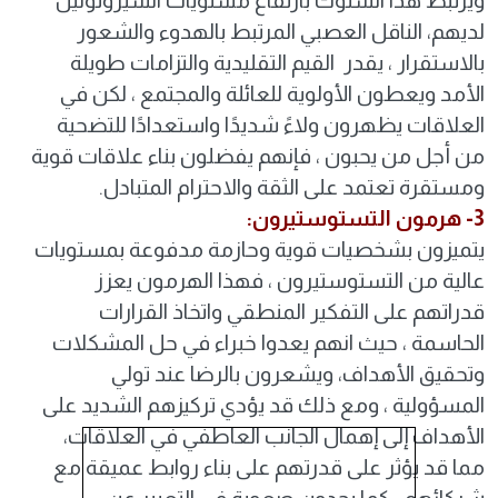
ويرتبط هذا السلوك بارتفاع مستويات السيروتونين
لديهم، الناقل العصبي المرتبط بالهدوء والشعور
بالاستقرار ، يقدر القيم التقليدية والتزامات طويلة
الأمد ويعطون الأولوية للعائلة والمجتمع ، لكن في
العلاقات يظهرون ولاءً شديدًا واستعدادًا للتضحية
من أجل من يحبون ، فإنهم يفضلون بناء علاقات قوية
ومستقرة تعتمد على الثقة والاحترام المتبادل.
3- هرمون التستوستيرون:
يتميزون بشخصيات قوية وحازمة مدفوعة بمستويات
عالية من التستوستيرون ، فهذا الهرمون يعزز
قدراتهم على التفكير المنطقي واتخاذ القرارات
الحاسمة ، حيث انهم يعدوا خبراء في حل المشكلات
وتحقيق الأهداف، ويشعرون بالرضا عند تولي
المسؤولية ، ومع ذلك قد يؤدي تركيزهم الشديد على
الأهداف إلى إهمال الجانب العاطفي في العلاقات،
مما قد يؤثر على قدرتهم على بناء روابط عميقة مع