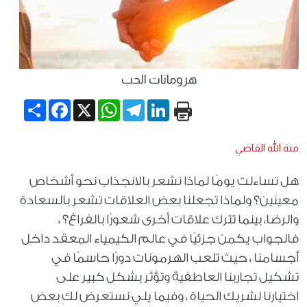
هرومانات الحب
Share
Facebook
WhatsApp
X
Telegram
LinkedIn
منة الله القاضي
هل تساءلتِ يومًا لماذا نشعر بالانجذاب نحو أشخاص
معينين؟ ولماذا تجعلنا بعض العلاقات تشعر بالسعادة
والرضا، بينما تترك علاقات أخرى شعورًا بالفراغ؟ ،
فالجواب يكمن جزئيًا في عالم الكيمياء المعقد داخل
أجسامنا ، حيث تلعب الهرمونات دورًا حاسمًا في
تشكيل تجاربنا العاطفية وتؤثر بشكل كبير على
اختيارنا لشريك الحياة ، وفيما يلي نستعرض لكِ بعض