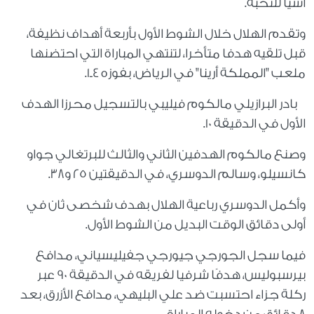
آسيا للنخبة.
وتقدم الهلال خلال الشوط الأول بأربعة أهداف نظيفة،
قبل تلقيه هدفا متأخرا، لتنتهي المباراة التي احتضنها
ملعب "المملكة أرينا" في الرياض، بفوزه 4ـ1.
بادر البرازيلي مالكوم فيليبي بالتسجيل محرزا الهدف
الأول في الدقيقة 10.
وصنع مالكوم الهدفين الثاني والثالث للبرتغالي جواو
كانسيلو، وسالم الدوسري، في الدقيقتين 25 و38.
وأكمل الدوسري رباعية الهلال بهدف شخصى ثان في
أولى دقائق الوقت البديل من الشوط الأول.
فيما سجل الجورجي جيورجي جفيليسياني، مدافع
بيرسبوليس، هدفًا شرفيا لفريقه في الدقيقة 90 عبر
ركلة جزاء احتسبت ضد علي البليهي، مدافع الأزرق، بعد