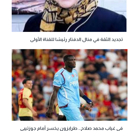
تجديد الثقة في منال الدفتار رئيسًا للقناة الأولى
في غياب محمد صلاح.. طرابزون يخسر أمام جوزتيبي