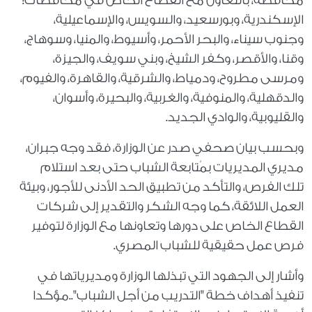
محافظة، بالتعاون مع القطاع الخاص في محافظات:
الإسكندرية، وبورسعيد، والسويس، والإسماعيلية،
وجنوب سيناء، والبحر الأحمر، وأسيوط، والمنيا، وسوهاج،
وقنا، والأقصر، وكفر الشيخ، وبني سويف، والجيزة،
ومرسى مطروح، ودمياط، والشرقية، والقاهرة، والفيوم،
والدقهلية، والمنوفية، والغربية، والبحيرة، وأسوان،
والقليوبية، والوادي الجديد.
وبحسب بيان صحفي صدر عن الوزارة، فقد وجه جبران،
مديري المديريات بمُتابعة الشباب حتى بعد استلام
تلك الفرص، والتأكد من تطبيق الحد الأدنى للأجور، وبيئة
العمل اللائقة، كما وجه الشكر والتقدير إلى شركات
القطاع الخاص على دورها وتعاونها مع الوزارة لتوفير
فرص عمل حقيقية للشباب المصري.
وأشار إلى الجهود التي تبذلها الوزارة ومديرياتها في
تنفيذ أهداف خطة "التدريب من أجل الشباب"..مؤكدا