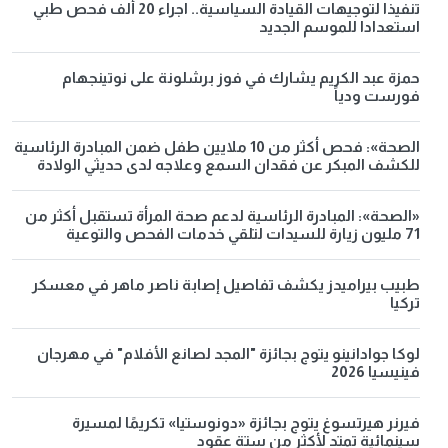
تنفيذا لتوجيهات القيادة السياسية.. اجراء 20 ألف فحص طبي
استعدادا للموسم الجديد
حمزة عبد الكريم يشارك في فوز برشلونة على نوتينجهام
فورست ودياً
الصحة»: فحص أكثر من 10 ملايين طفل ضمن المبادرة الرئاسية
للكشف المبكر عن فقدان السمع وعلاجه لدى حديثي الولادة
«الصحة»: المبادرة الرئاسية لدعم صحة المرأة تستقبل أكثر من
71 مليون زيارة للسيدات لتلقي خدمات الفحص والتوعية
طبيب بيراميدز يكشف تفاصيل إصابة ناصر ماهر في معسكر
تركيا
لوكا جوادانينو يتوج بجائزة "المجد لصانع الأفلام" في مهرجان
فينيسيا 2026
فيرنر هيرتسوغ يتوج بجائزة «دونوستيا» تكريمًا لمسيرة
سينمائية تمتد لأكثر من ستة عقود