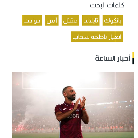
كلمات البحث
بانكوك
تايلاند
مقتل
أمن
حوادث
انهيار ناطحة سحاب
أخبار الساعة