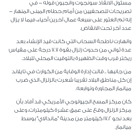
مسئول الانقاذ سونجوت وانجبون قوله - في
تصريحات للصحفيين من أمام حطام المبنى المنهار -
إنه تم العثور على سبعة عمال آخرين أحياء، فيما لا يزال
عدد آخر تحت الانقاض.
وانهارت ناطحة السحاب التي كانت قيد الإنشاء بعد
عدة ثواني من حدوث زلزال بقوة 7.7 درجة على مقياس
ريختر قرب وقت الظهيرة بالتوقيت المحلي للبلاد.
من جانبها .. قالت إدارة الوقاية من الكوارث في تايلاند
إن كل مناطق البلاد تقريبا شعرت بالزلزال الذي ضرب
ميانمار المجاورة وتوابعه.
كان مركز المسح الجيولوجي الأمريكي قد أفاد بأن
مركز الزلزال وقع على عمق عشرة كيلومترات، وعلى
بعد نحو 17.2 كيلومتر من مدينة "ماندالاي" بوسط
ميانمار.