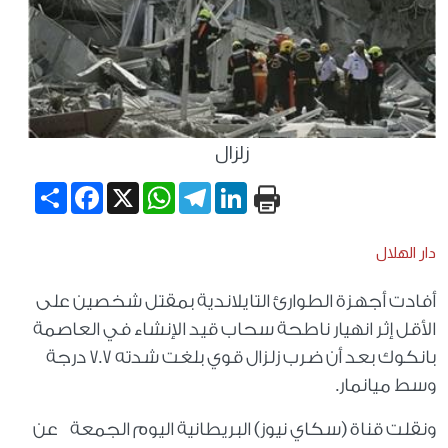
زلزال
Share
Facebook
WhatsApp
X
Telegram
LinkedIn
دار الهلال
أفادت أجهزة الطوارئ التايلاندية بمقتل شخصين على
الأقل إثر انهيار ناطحة سحاب قيد الإنشاء في العاصمة
بانكوك بعد أن ضرب زلزال قوي بلغت شدته 7.7 درجة
وسط ميانمار.
ونقلت قناة (سكاي نيوز) البريطانية اليوم الجمعة عن