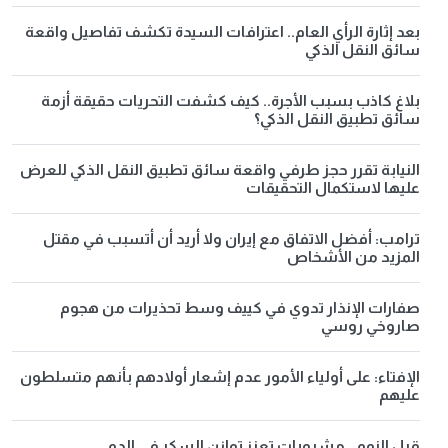
بعد إثارة الرأي العام.. اعترافات السيدة تكشف تفاصيل واقعة
سائق النقل الذكي
بلاغ كاذب بسبب الأجرة.. كيف كشفت التحريات حقيقة أزمة
سائق تطبيق النقل الذكي؟
النيابة تقرر حجز طرفي واقعة سائق تطبيق النقل الذكي للعرض
عليها لاستكمال التحقيقات
ترامب: أفضل الاتفاق مع إيران ولا أريد أن أتسبب في مقتل
المزيد من الأشخاص
صفارات الإنذار تدوي في كييف وسط تحذيرات من هجوم
صاروخي روسي
الإفتاء: على أولياء الأمور عدم إشعار أولادهم بأنهم متسلطون
عليهم
قبل النوم.. مشروبات تعزز توازن السكر في الدم