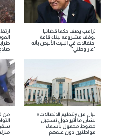
ترامب يصف حكما قضائيا
ارتفا
بوقف مشروعه لبناء قاعة
المو
احتفالات في البيت الأبيض بأنه
طرابز
"عار وطني"
صلاح
بيان من «تنظيم الاتصالات»
من ف
بشأن ما أُثير حول تسجيل
التوا
خطوط محمول بأسماء
سقوط
مواطنين دون علمهم
منزله