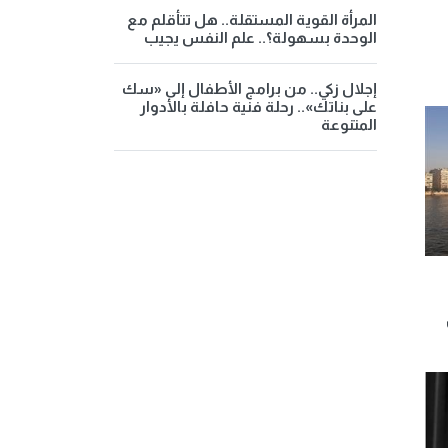
المرأة القوية المستقلة.. هل تتأقلم مع
الوحدة بسهولة؟.. علم النفس يجيب
إجلال زكي.. من برامج الأطفال إلى «سك
على بناتك».. رحلة فنية حافلة بالأدوار
المتنوعة