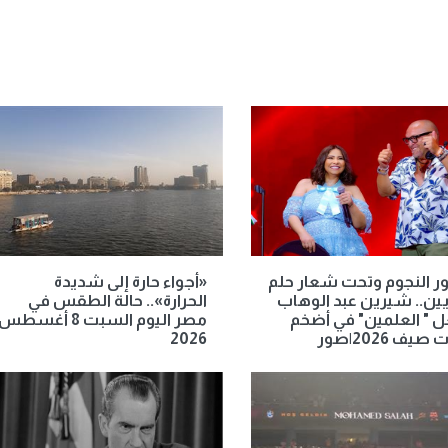
ر النجوم وتحت شعار حلم
«أجواء حارة إلى شديدة
يين.. شيرين عبد الوهاب
الحرارة».. حالة الطقس في
 " العلمين" في أضخم
مصر اليوم السبت 8 أغسطس
يف 2026|صور
2026