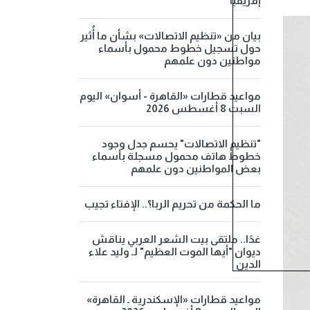
إفريقيا
بيان من «تنظيم الاتصالات» بشأن ما أُثير
حول تسجيل خطوط محمول بأسماء
مواطنين دون علمهم
مواعيد قطارات «القاهرة - أسوان» اليوم
السبت 8 أغسطس 2026
"تنظيم الاتصالات" يحسم جدل وجود
خطوط هاتف محمول مسجلة بأسماء
بعض المواطنين دون علمهم
ما الحكمة من تحريم الربا؟.. الإفتاء تجيب
غدًا.. ملتقى بيت الشعر العربي يناقش
ديوان "أيها الموت العظيم" لـ وليد علاء
الدين
مواعيد قطارات «الإسكندرية ـ القاهرة»