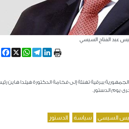
ئيس عبد الفتاح السيسي
book
WhatsApp
X
Telegram
LinkedIn
لجمهورية ببرقية تهنئة إلى فخامة الدكتورة هيلدا هاين رئي
رى يوم الدستور.
ئيس السيسي
سياسة
الدستور