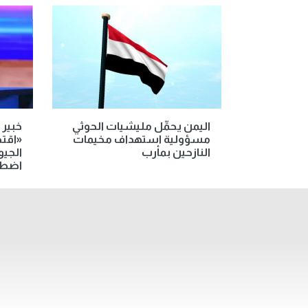
اليمن يحمِّل مليشيات الحوثي
خبير 
مسؤولية استهداف مخيمات
«اقتص
النازحين بمأرب
الجي
اضطر