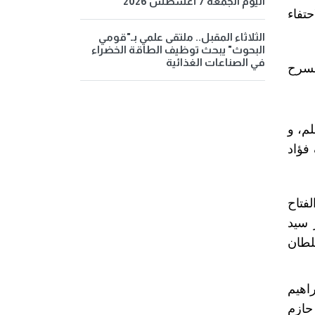
اليوم الجمعة 7 أغسطس 2026
تفاء
الثلاثاء المقبل.. ملتقى علمي بـ"قومي
البحوث" يبحث توظيف الطاقة الخضراء
في الصناعات الغذائية
مسرح
م، و
فؤاد
فتاح
 سيد
طان
اهيم
حازم