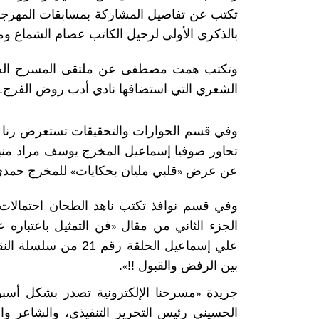
تكتب عن تفاصيل المشاركة بمسابقات المهرجا
بالذكرى الأولى لرحيل الكاتب عصام الشماع 
وتكتب همت مصطفى عن ملتقى المسرح الجامع
الشعري التي استضافها نادي أدب روض الفرج.
وفي قسم الحوارات والتحقيقات تستعرض رنا 
تحاور صوفيا إسماعيل المخرج يوسف مراد من
عن عرض
«
قلبي مليان بحكايات
»
للمخرج حمدي 
وفي قسم نوافذ تكتب ناهد الطحان احتمالات 
الجزء الثاني من مقال
«
فن التمثيل باعتباره 
علي إسماعيل الحلقة رقم 21 من سلسلة النقد المسرحي السري والمجهول في مصر بعنوان
بين الرفض والقبول !!
»
.
جريدة
«
مسرحنا الإلكترونية تصدر بشكل أسبو
الحسيني رئيس التحرير التنفيذي، والشاعر وال