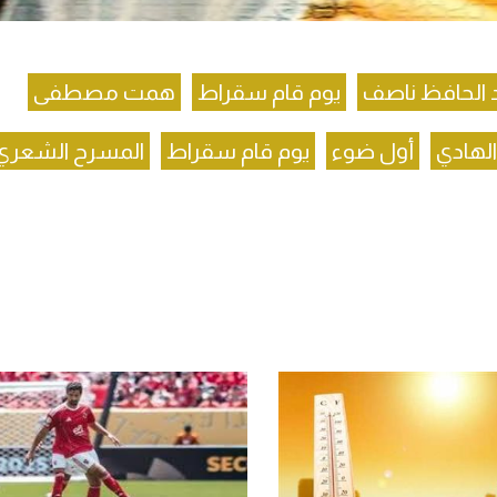
 الحافظ ناصف
يوم قام سقراط
همت مصطفى
لهادي
أول ضوء
يوم قام سقراط
المسرح الشعري