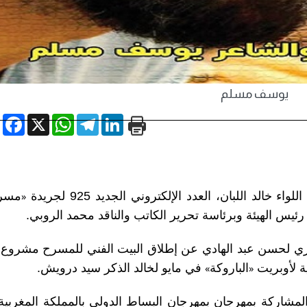
يوسف مسلم
book
WhatsApp
X
Telegram
LinkedIn
خالد اللبان، العدد الإلكتروني الجديد 925 لجريدة
«
مسرح
يس الهيئة وبرئاسة تحرير الكاتب والناقد محمد الروبي.
 خبري لحسن عبد الهادي عن إطلاق البيت الفني للمسرح مشروع
ة لأوبريت
«
الباروكة
»
في مايو لخالد الذكر سيد درويش.
كة بمهرجان بمهرجان البساط الدولي بالمملكة المغربية،