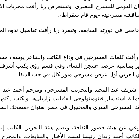
ن القومي للمسرح المصري، وتستعرض رنا رأفت مجريات الاح
ومناقشة مسرحيته
«
يوم قام سقراط
»
.
ي في دورته السابعة، وتسرد رنا رأفت تفاصيل ندوة ال
رأفت كلمات المسرحين في وداع الكاتب والشاعر يوسف مسل
ير بمناسبة عرضه
«
سجن النسا
»
، وفي قسم رؤى يكتب أشرف 
العربي أول عرض مسرحي ميوزيكال في حب الديفا.
شريف عبد المجيد والتجريب المسرحي، ويترجم أحمد عبد ال
عملية استفسار فينومينولوجي لـ
«
فيليب زاريلي
»
، ويكتب دكتور
«
مضحك السل
عي عن هيئة قصور الثقافة، وتضم هيئة التحرير، الكاتب إبر
كاتب أحمد زيدان رئيسا لقسم الأخبار والمتابعات، والمخرج 