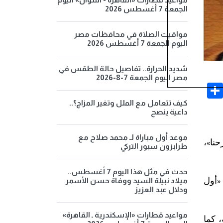
الجمعة 7 أغسطس 2026
مواقيت الصلاة في محافظات مصر
اليوم الجمعة 7 أغسطس 2026
شديد الحرارة.. تفاصيل حالة الطقس في
مصر اليوم الجمعة 7-8-2026
Share
Face
كيف تتعامل مع الملل وتغير المزاج؟..
داعية ينصح
موعد أول مباراة لـ محمد صلاح مع
نا
»
،
طرابزون سبور التركي
حدث في مثل هذا اليوم 7 أغسطس..
«
أول
ميلاد نبيلة السيد ووفاة حسن الأسمر
ودلال عبد العزيز
مواعيد قطارات «الإسكندرية ـ القاهرة»
 كما