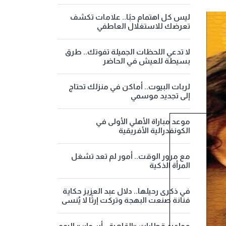
ليس كل اهتمام حبًا.. علامات تكشف
تعرضك للاستغلال العاطفي
لا تدعي اللحظات الجميلة تفوتك.. طرق
بسيطة للعيش في الحاضر
لربات البيوت.. أماكن في منزلك تحتاج
إلى تجديد موسمي
موعد مباراة الأهلي الأولى في
الكونفدرالية الأفريقية
مع مرور الوقت.. أمور لم تعد تشغل
المرأة الذكية
في ذكرى رحيلها.. دلال عبد العزيز حكاية
فنانة صنعت البهجة وتركت إرثًا لا يُنسى
مواعيد قطارات «القاهرة - أسوان» اليوم