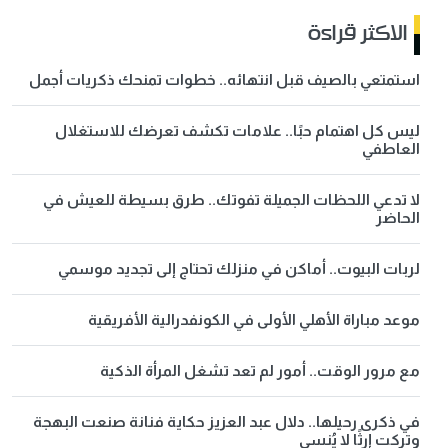
الاكثر قراءة
استمتعي بالصيف قبل انتهائه.. خطوات تمنحك ذكريات أجمل
ليس كل اهتمام حبًا.. علامات تكشف تعرضك للاستغلال
العاطفي
لا تدعي اللحظات الجميلة تفوتك.. طرق بسيطة للعيش في
الحاضر
لربات البيوت.. أماكن في منزلك تحتاج إلى تجديد موسمي
موعد مباراة الأهلي الأولى في الكونفدرالية الأفريقية
مع مرور الوقت.. أمور لم تعد تشغل المرأة الذكية
في ذكرى رحيلها.. دلال عبد العزيز حكاية فنانة صنعت البهجة
وتركت إرثًا لا يُنسى