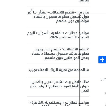
إفريقيا
بيان من «تنظيم الاتصالات» بشأن ما أُثير
حول تسجيل خطوط محمول بأسماء
مواطنين دون علمهم
مواعيد قطارات «القاهرة - أسوان» اليوم
السبت 8 أغسطس 2026
"تنظيم الاتصالات" يحسم جدل وجود
خطوط هاتف محمول مسجلة بأسماء
Share
Face
بعض المواطنين دون علمهم
ما الحكمة من تحريم الربا؟.. الإفتاء تجيب
صر
غدًا.. ملتقى بيت الشعر العربي يناقش
ديوان "أيها الموت العظيم" لـ وليد علاء
الدين
مواعيد قطارات «الإسكندرية ـ القاهرة»