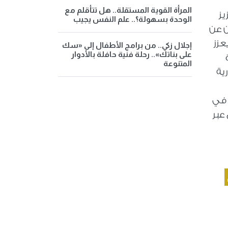
المرأة القوية المستقلة.. هل تتأقلم مع
يز
الوحدة بسهولة؟.. علم النفس يجيب
ن عن
عزز
إجلال زكي.. من برامج الأطفال إلى «سك
على بناتك».. رحلة فنية حافلة بالأدوار
المتنوعة
ية
 في
عبر