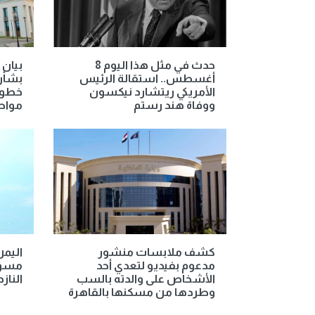
حدث في مثل هذا اليوم 8
بيان 
أغسطس.. استقالة الرئيس
بشأن 
الأمريكي ريتشارد نيكسون
خطوط
ووفاة هند رستم
مواط
كشف ملابسات منشور
اليمن
مدعوم بفيديو لتعدي أحد
مسؤو
الأشخاص على والدته بالسب
الناز
وطردها من مسكنها بالقاهرة