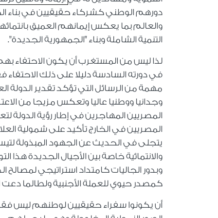
دورهم الوطني كشركاء حقيقيين في بناء ال
والعالم بما يعكس إيمانهم العميق بانتما
التنمية الشاملة وبناء "الجمهورية الجديدة".
لذا ليس من المستغرب أن يكون الاحتفاء بهم
في دورته السادسة دليلا على ذلك الاحتفاء
مهمة من الرسائل التي تؤكد تقدير الدولة ا
وجدانيا ووطنيا عاليا وتعكس مزيجا من الاع
المصريين المهاجرين في إطار رؤية الدولة لتعز
المصريين في الخارج تأكيد على شمولية العلا
يتجلى في الحديث عن الجهود المبذولة لتيسير
والانتمائية خاصة بين الأجيال الجديدة هذا ا
وبدور الجاليات كامتداد استراتيجي لمصالح الد
كمصدر حيوي للعملة الأجنبية ولطالما دعت ال
أن يكونوا سفراء حقيقيين لوطنهم ليس فقط 