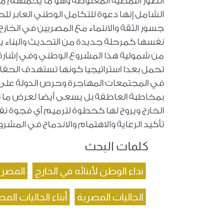
الصور النمطية المغلوطة وهو ما يحملهم
الشامل إنها دعوة للتكامل الوطني العابر لل
جسور الثقة والانتماء مع المصريين في الخا
نفسها كمرحلة جديدة من التحديث والبناء يت
من شمولية هذا المشروع الوطني وفي إشارة لافت
تحمل بعدا استراتيجيا كونها تستهدف الحفاظ
في المجتمعات المهاجرة وحرص الدولة على ت
بمخاطبة العاطفة بل يسعى أيضا لعرض ما ت
الخارج ويروج لها كخطوة لترميم أي فجوة نفسي
تأكيد الرعاية والاهتمام والاندماج في المشر
كلمات البحث
نداء الوطن لأبنائه في الخارج
المصري
الجاليات المصرية
أبناء الجاليات الم