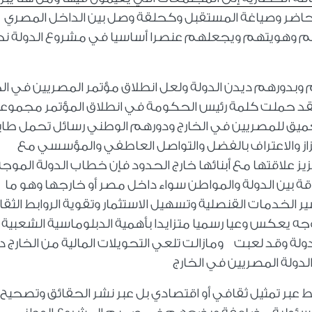
حاضر وصياغة المستقبل وكحلقة وصل بين الداخل المصري
ئهم وهويتهم ويجعلهم عنصرا أساسيا في مشروع الدولة ن
 وبدورهم ديدن الدولة ولعل انطلاق مؤتمر المصريين في الخ
 فقد حملت كلمة رئيس الحكومة في انطلاق المؤتمر مجموع
لعميق للمصريين في الخارج ودورهم الوطني رسائل تحمل طاب
تزاز والاعتراف بالفضل والتواصل العاطفي والمؤسسي مع
يز علاقتها مع أبنائها خارج الحدود فإن خطاب الدولة الموجه
قة بين الدولة والمواطن سواء داخل مصر أو خارجها وهو ما
 الخدمات القنصلية وتسهيل الاستثمار وتقوية الروابط الثقا
لتوجه يعكس وعيا رسميا متزايدا بأهمية الدبلوماسية الشعبية
ولة وقد لعبت ومازالت تلعي التحويلات المالية من الخارج دو
دولة المصريين في الخارج
عبر تمثيل ثقافي أو اقتصادي بل عبر نشر الحقائق وتصحيح