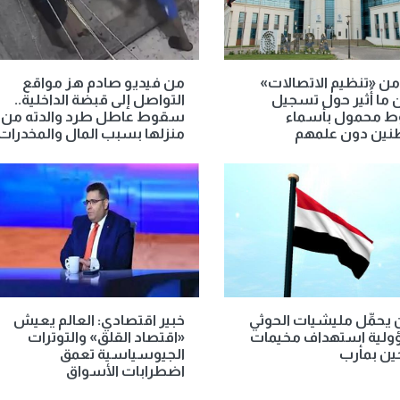
من «تنظيم الاتصالات»
من فيديو صادم هز مواقع
ما أُثير حول تسجيل
التواصل إلى قبضة الداخلية..
 محمول بأسماء
سقوط عاطل طرد والدته من
نين دون علمهم
منزلها بسبب المال والمخدرات
 يحمِّل مليشيات الحوثي
خبير اقتصادي: العالم يعيش
لية استهداف مخيمات
«اقتصاد القلق» والتوترات
حين بمأرب
الجيوسياسية تعمق
اضطرابات الأسواق