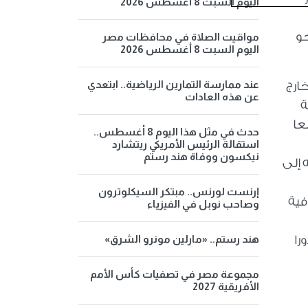
اليوم السبت 8 أغسطس 2026
حو
مواقيت الصلاة في محافظات مصر
اليوم السبت 8 أغسطس 2026
عند ممارسة التمارين الرياضية.. ابتعدي
ارج
عن هذه العادات
ة
عا
حدث في مثل هذا اليوم 8 أغسطس..
استقالة الرئيس الأمريكي ريتشارد
نيكسون ووفاة هند رستم
 إلى
إرنست لورنس.. مبتكر السيكلوترون
فية
وصاحب نوبل في الفيزياء
را
هند رستم.. «مارلين مونرو الشرق»
مجموعة مصر في تصفيات كأس الأمم
الأفريقية 2027