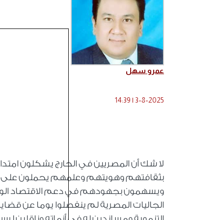
عمرو سهل
14:39
|
3-8-2025
لا شك أن المصريين في الخارج يشكلون امتدا
بثقافتهم وهويتهم وعلمهم يحملون على عا
ويسهمون بجهودهم في دعم الاقتصاد الوطني 
الجاليات المصرية لم ينفصلوا يوما عن قضاي
التنموية ومساندين له في أزماته وناقلين لرسا