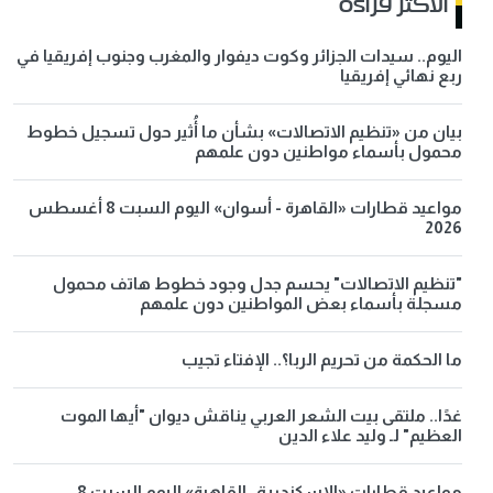
الاكثر قراءة
اليوم.. سيدات الجزائر وكوت ديفوار والمغرب وجنوب إفريقيا في
ربع نهائي إفريقيا
بيان من «تنظيم الاتصالات» بشأن ما أُثير حول تسجيل خطوط
محمول بأسماء مواطنين دون علمهم
مواعيد قطارات «القاهرة - أسوان» اليوم السبت 8 أغسطس
2026
"تنظيم الاتصالات" يحسم جدل وجود خطوط هاتف محمول
مسجلة بأسماء بعض المواطنين دون علمهم
ما الحكمة من تحريم الربا؟.. الإفتاء تجيب
غدًا.. ملتقى بيت الشعر العربي يناقش ديوان "أيها الموت
العظيم" لـ وليد علاء الدين
مواعيد قطارات «الإسكندرية ـ القاهرة» اليوم السبت 8