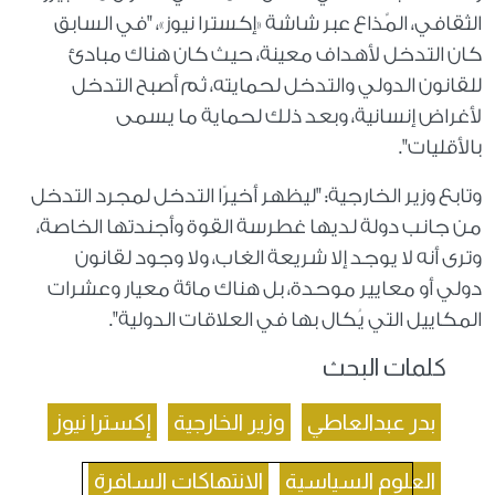
الثقافي، المٌذاع عبر شاشة «إكسترا نيوز»، "في السابق
كان التدخل لأهداف معينة، حيث كان هناك مبادئ
للقانون الدولي والتدخل لحمايته، ثم أصبح التدخل
لأغراض إنسانية، وبعد ذلك لحماية ما يسمى
بالأقليات".
وتابع وزير الخارجية: "ليظهر أخيرًا التدخل لمجرد التدخل
من جانب دولة لديها غطرسة القوة وأجندتها الخاصة،
وترى أنه لا يوجد إلا شريعة الغاب، ولا وجود لقانون
دولي أو معايير موحدة، بل هناك مائة معيار وعشرات
المكاييل التي يُكال بها في العلاقات الدولية".
كلمات البحث
بدر عبدالعاطي
وزير الخارجية
إكسترا نيوز
العلوم السياسية
الانتهاكات السافرة