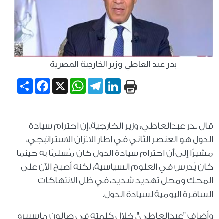
بدر عبد العاطي وزير الخارجية المصرية
Share
Facebook
WhatsApp
X
Telegram
LinkedIn
قال بدر عبدالعاطي، وزير الخارجية، إن احترام سيادة
الدول هو العنصر الثاني في إطار الاتزان الاستراتيجي،
مشيرًا إلى أن احترام سيادة الدول كان مُسلمًا به حينما
كان يُدرس في العلوم السياسية، لكنه أصبح الآن على
المحك ومحل تهديد شديد، في ظل الانتهاكات
السافرة اليومية لسيادة الدول.
وأضاف "عبدالعاطي"، خلال كلمته في صالون ماسبيرو