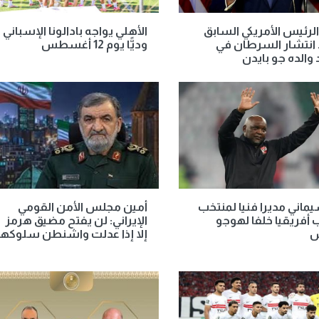
لرئيس الأمريكي السابق
الأهلي يواجه بادالونا الإسباني
انتشار السرطان في
وديًّا يوم 12 أغسطس
الده جو بايدن
اني مديرا فنيا لمنتخب
أمين مجلس الأمن القومي
أفريقيا خلفا لهوجو
الإيراني: لن يفتح مضيق هرمز
س
إلا إذا عدلت واشنطن سلوكها