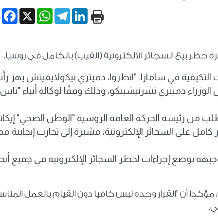
book
WhatsApp
X
Telegram
LinkedIn
 حظر بيع السجائر الإلكترونية (الفيب) بالكامل في روسيا.
ات التكيفية في سامارا: "انظروا، دميتري نيكولايفيتش يهز رأس
الوزراء دميتري تشرنيشينكو، وذلك وفقًا لوكالة أنباء "تاس"
 من رئيسة الحركة العامة الروسية "الوطن الصحي" إيكاتير
ل على السجائر الإلكترونية، مشيرة إلى تجارب إيجابية مما
جيهه بوضع إجراءات لحظر السجائر الإلكترونية في جميع أنحا
مؤكدا أن "القرار وحده ليس كافيا دون القيام بالعمل المنا
ي.