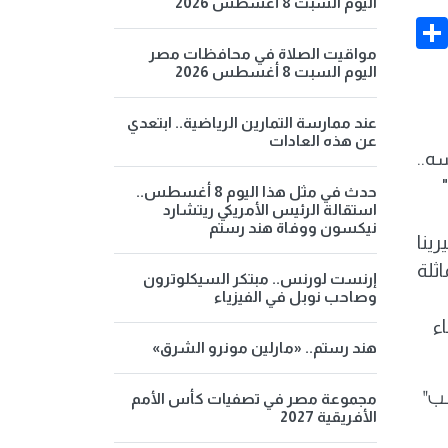
اليوم السبت 8 أغسطس 2026
Share
Face
مواقيت الصلاة في محافظات مصر
اليوم السبت 8 أغسطس 2026
عند ممارسة التمارين الرياضية.. ابتعدي
عن هذه العادات
ه..
حدث في مثل هذا اليوم 8 أغسطس..
استقالة الرئيس الأمريكي ريتشارد
نيكسون ووفاة هند رستم
ينا
ثلة
إرنست لورنس.. مبتكر السيكلوترون
وصاحب نوبل في الفيزياء
ء
هند رستم.. «مارلين مونرو الشرق»
سب"
مجموعة مصر في تصفيات كأس الأمم
الأفريقية 2027