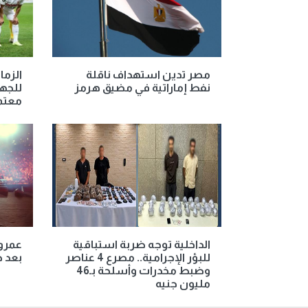
مصر تدين استهداف ناقلة
الزما
نفط إماراتية في مضيق هرمز
للجها
معتم
الداخلية توجه ضربة استباقية
عمرو 
للبؤر الإجرامية.. مصرع 4 عناصر
بعد ح
وضبط مخدرات وأسلحة بـ46
مليون جنيه