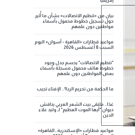
إفريقيا
بيان من «تنظيم الاتصالات» بشأن ما أُثير
حول تسجيل خطوط محمول بأسماء
مواطنين دون علمهم
مواعيد قطارات «القاهرة - أسوان» اليوم
السبت 8 أغسطس 2026
"تنظيم الاتصالات" يحسم جدل وجود
خطوط هاتف محمول مسجلة بأسماء
بعض المواطنين دون علمهم
ما الحكمة من تحريم الربا؟.. الإفتاء تجيب
غدًا.. ملتقى بيت الشعر العربي يناقش
ديوان "أيها الموت العظيم" لـ وليد علاء
الدين
مواعيد قطارات «الإسكندرية ـ القاهرة»